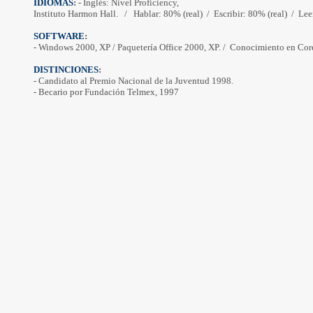
IDIOMAS
: 
- Inglés: Nivel 
Proficiency
, 
Instituto 
Harmon
Hall
.
/
Hablar: 80% (real)
/
Escribir: 80% (real)
/
Lee
SOFTWARE
:
- Windows 2000, XP / Paquetería Office 2000, XP. /
Conocimiento en Cor
DISTINCIONES
: 
- Candidato al Premio Nacional de la Juventud 1998. 
- Becario por Fundación Telmex, 1997 