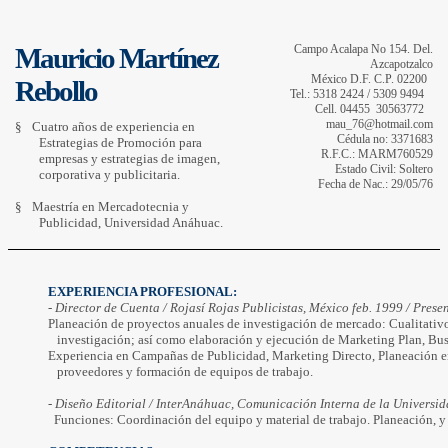
Mauricio Martínez
Campo Acalapa No 154. Del.
Azcapotzalco
México D.F. C.P. 02200
Rebollo
Tel.: 5318 2424 / 5309 9494
Cell. 04455
30563772
mau_76@hotmail.com
§
Cuatro años de experiencia en
Cédula no: 3371683
Estrategias de Promoción para
R.F.C.: MARM760529
empresas y estrategias de imagen,
Estado Civil: Soltero
corporativa y publicitaria.
Fecha de Nac.: 29/05/76
§
Maestría en Mercadotecnia y
Publicidad, Universidad Anáhuac.
EXPERIENCIA PROFESIONAL: 
- Director de Cuenta / Rojasí Rojas Publicistas, México feb. 1999 / Presen
Planeación de proyectos anuales de investigación de mercado: Cualitativ
investigación
; así como elaboración y ejecución de Marketing Plan, 
Bus
Experiencia en Campañas de Publicidad, Marketing Directo, Planeación en
proveedores
 y formación de equipos de trabajo. 
- Diseño Editorial / 
InterAnáhuac
, Comunicación Interna de la Universi
Funciones: Coordinación del equipo y material de trabajo. Planeación, y