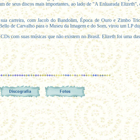
m de seus discos mais importantes, ao lado de "A Enluarada Elizeth",
sua carreira, com Jacob do Bandolim, Época de Ouro e Zimbo Trio
 Bello de Carvalho para o Museu da Imagem e do Som, virou um LP du
 CDs com suas músicas que não existem no Brasil. Elizeth foi uma das