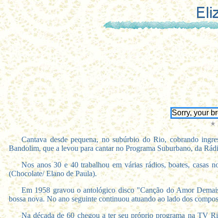
Sorry, your b
Cantava desde pequena, no subúrbio do Rio, cobrando ingress
Bandolim, que a levou para cantar no Programa Suburbano, da Rád
Nos anos 30 e 40 trabalhou em várias rádios, boates, casas n
(Chocolate/ Elano de Paula).
Em 1958 gravou o antológico disco "Canção do Amor Demais"
bossa nova. No ano seguinte continuou atuando ao lado dos composi
Na década de 60 chegou a ter seu próprio programa na TV Rio,