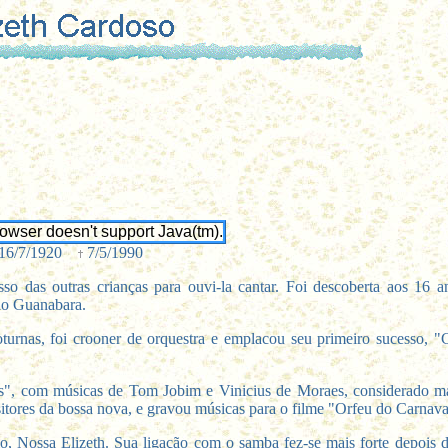
rowser doesn't support Java(tm).
16/7/1920
7/5/1990
o das outras crianças para ouvi-la cantar. Foi descoberta aos 16 
io Guanabara.
oturnas, foi crooner de orquestra e emplacou seu primeiro sucesso,
, com músicas de Tom Jobim e Vinicius de Moraes, considerado ma
tores da bossa nova, e gravou músicas para o filme "Orfeu do Carnava
 Nossa Elizeth. Sua ligação com o samba fez-se mais forte depois d