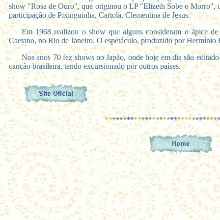
show "Rosa de Ouro", que originou o LP "Elizeth Sobe o Morro", u
participação de Pixinguinha, Cartola, Clementina de Jesus.
Em 1968 realizou o show que alguns consideram o ápice de 
Caetano, no Rio de Janeiro. O espetáculo, produzido por Hermínio
Nos anos 70 fez shows no Japão, onde hoje em dia são editado
canção brasileira, tendo excursionado por outros países.