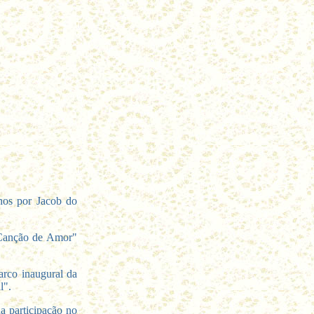
anos por Jacob do
 "Canção de Amor"
rco inaugural da
l".
a participação no