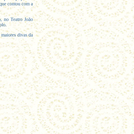
 que contou com a
, no Teatro João
plo.
 maiores divas da