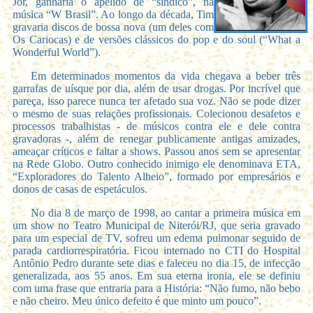
Jor, ganharia o apelido de “síndico”, na
música “W Brasil”. Ao longo da década, Tim
gravaria discos de bossa nova (um deles com
Os Cariocas) e de versões clássicos do pop e do soul (“What a
Wonderful World”).
Em determinados momentos da vida chegava a beber três
garrafas de uísque por dia, além de usar drogas. Por incrível que
pareça, isso parece nunca ter afetado sua voz. Não se pode dizer
o mesmo de suas relações profissionais. Colecionou desafetos e
processos trabalhistas - de músicos contra ele e dele contra
gravadoras -, além de renegar publicamente antigas amizades,
ameaçar críticos e faltar a shows. Passou anos sem se apresentar
na Rede Globo. Outro conhecido inimigo ele denominava ETA,
“Exploradores do Talento Alheio”, formado por empresários e
donos de casas de espetáculos.
No dia 8 de março de 1998, ao cantar a primeira música em
um show no Teatro Municipal de Niterói/RJ, que seria gravado
para um especial de TV, sofreu um edema pulmonar seguido de
parada cardiorrespiratória. Ficou internado no CTI do Hospital
Antônio Pedro durante sete dias e faleceu no dia 15, de infecção
generalizada, aos 55 anos. Em sua eterna ironia, ele se definiu
com uma frase que entraria para a História: “Não fumo, não bebo
e não cheiro. Meu único defeito é que minto um pouco”.