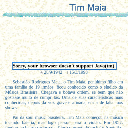
Sorry, your browser doesn't support Java(tm).
28/9/1942
15/3/1998
Sebastião Rodrigues Maia, o Tim Maia, penúltimo filho em
uma família de 19 irmãos, ficou conhecido como o síndico da
Música Brasileira. Chegava e botava ordem, se bem que não
gostasse muito de cumpri-las. Uma de suas características mais
conhecidas, depois da voz grave e afinada, era a de faltar aos
shows.
Pai da soul music brasileira, Tim Maia começou na música
tocando bateria, mas logo passou para o violão. Em 1957,
fundou no bairro carioca da Tijuca o grupo de rock Os Sputniks,