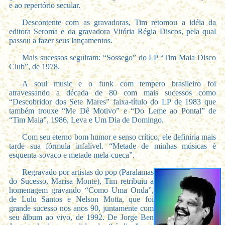
e ao repertório secular.
Descontente com as gravadoras, Tim retomou a idéia da
editora Seroma e da gravadora Vitória Régia Discos, pela qual
passou a fazer seus lançamentos.
Mais sucessos seguiram: “Sossego” do LP “Tim Maia Disco
Club”, de 1978.
A soul music e o funk com tempero brasileiro foi
atravessando a década de 80 com mais sucessos como
“Descobridor dos Sete Mares” faixa-título do LP de 1983 que
também trouxe “Me Dê Motivo” e “Do Leme ao Pontal” de
“Tim Maia”, 1986, Leva e Um Dia de Domingo.
Com seu eterno bom humor e senso crítico, ele definiria mais
tarde sua fórmula infalível. “Metade de minhas músicas é
esquenta-sovaco e metade mela-cueca”.
Regravado por artistas do pop (Paralamas
do Sucesso, Marisa Monte), Tim retribuiu a
homenagem gravando “Como Uma Onda”,
de Lulu Santos e Nelson Motta, que foi
grande sucesso nos anos 90, juntamente com
seu álbum ao vivo, de 1992. De Jorge Ben