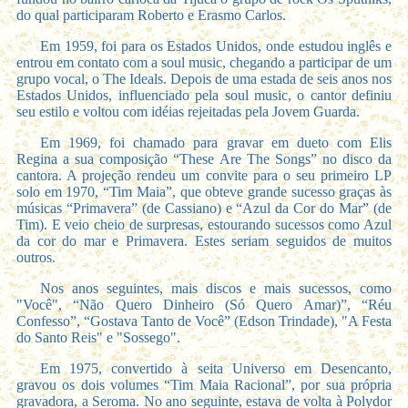
do qual participaram Roberto e Erasmo Carlos.
Em 1959, foi para os Estados Unidos, onde estudou inglês e
entrou em contato com a soul music, chegando a participar de um
grupo vocal, o The Ideals. Depois de uma estada de seis anos nos
Estados Unidos, influenciado pela soul music, o cantor definiu
seu estilo e voltou com idéias rejeitadas pela Jovem Guarda.
Em 1969, foi chamado para gravar em dueto com Elis
Regina a sua composição “These Are The Songs” no disco da
cantora. A projeção rendeu um convite para o seu primeiro LP
solo em 1970, “Tim Maia”, que obteve grande sucesso graças às
músicas “Primavera” (de Cassiano) e “Azul da Cor do Mar” (de
Tim). E veio cheio de surpresas, estourando sucessos como Azul
da cor do mar e Primavera. Estes seriam seguidos de muitos
outros.
Nos anos seguintes, mais discos e mais sucessos, como
"Você", “Não Quero Dinheiro (Só Quero Amar)”, “Réu
Confesso”, “Gostava Tanto de Você” (Edson Trindade), "A Festa
do Santo Reis" e "Sossego".
Em 1975, convertido à seita Universo em Desencanto,
gravou os dois volumes “Tim Maia Racional”, por sua própria
gravadora, a Seroma. No ano seguinte, estava de volta à Polydor