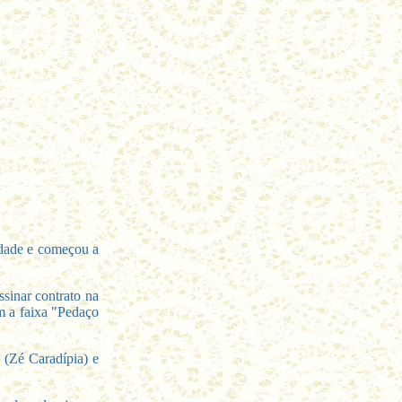
uldade e começou a
sinar contrato na
m a faixa "Pedaço
 (Zé Caradípia) e