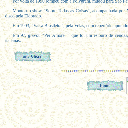
Por volta de 1990 rompeu com a Polygram, mudou para São Paul
Montou o show "Sobre Todas as Coisas", acompanhada por Mar
disco pela Eldorado.
Em 1993, "Valsa Brasileira", pela Velas, com repertório apurad
Em 97, gravou "Per Amore" - que foi um estouro de vendas, i
italianas.