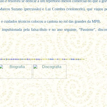
o e resolveu se dedicar a um repertório menos comercial do que a gra
cos Suzano (percussão) e Lui Coimbra (violoncelo), que viajou pel
o e cuidados técnicos colocou a cantora no rol das grandes da MPB.
mpulsionada pela faixa-título e no ano seguinte, "Passione", disc