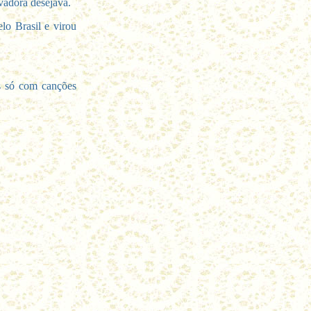
vadora desejava.
o Brasil e virou
os só com canções