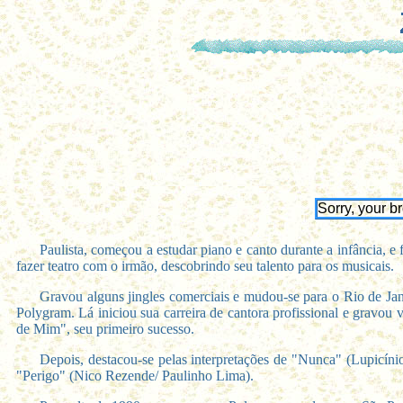
Sorry, your b
Paulista, começou a estudar piano e canto durante a infância, 
fazer teatro com o irmão, descobrindo seu talento para os musicais.
Gravou alguns jingles comerciais e mudou-se para o Rio de Jan
Polygram. Lá iniciou sua carreira de cantora profissional e gravo
de Mim", seu primeiro sucesso.
Depois, destacou-se pelas interpretações de "Nunca" (Lupicín
"Perigo" (Nico Rezende/ Paulinho Lima).