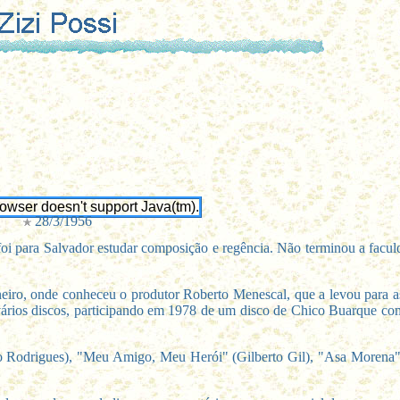
rowser doesn't support Java(tm).
28/3/1956
e foi para Salvador estudar composição e regência. Não terminou a fac
eiro, onde conheceu o produtor Roberto Menescal, que a levou para as
u vários discos, participando em 1978 de um disco de Chico Buarque co
io Rodrigues), "Meu Amigo, Meu Herói" (Gilberto Gil), "Asa Morena"