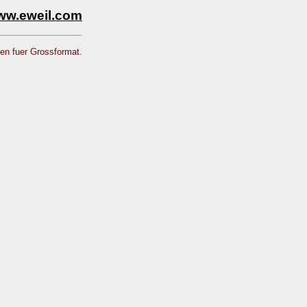
ww.eweil.com
ken fuer Grossformat.