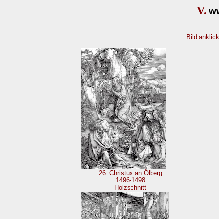
V.
w
Bild anklic
26. Christus an Ölberg
1496-1498
Holzschnitt