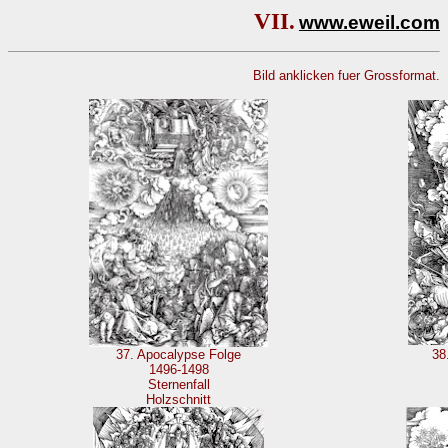
VII.
www.eweil.com
Bild anklicken fuer Grossformat.
37. Apocalypse Folge
38
1496-1498
Sternenfall
Holzschnitt