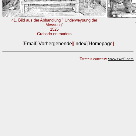
41. Bild aus der Abhandlung " Underweysung der
Messung"
1525
Grabado en madera
[
Email
][
Vorhergehende
][
Index
][
Homepage
]
Durerus courtesy
www.eweil.com