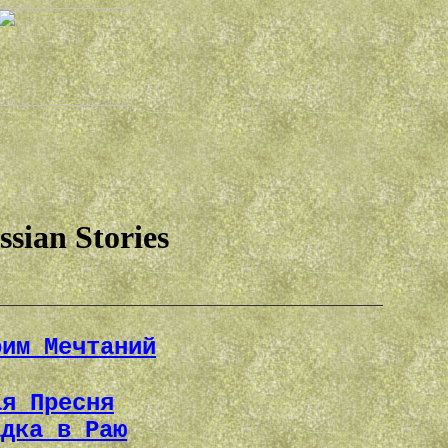
ssian Stories
рим Мечтаний
ая Пресня
адка в Раю