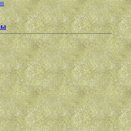
ки
зы