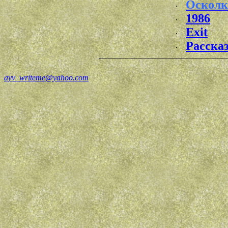
Оскол
·
1986
·
Exit
·
Расска
·
ayv_writeme@yahoo.com