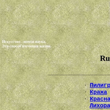
Искусство - почти наука.
Это способ изучения жизни.
Ru
·
Пилиг
·
Кража
·
Красн
Лихор
·