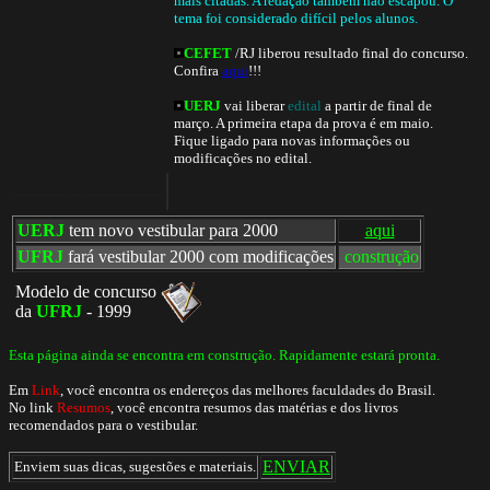
mais citadas. A redação também não escapou. O
tema foi considerado difícil pelos alunos.
CEFET
/RJ liberou resultado final do concurso.
Confira
aqui
!!!
UERJ
vai liberar
edital
a partir de final de
março. A primeira etapa da prova é em maio.
Fique ligado para novas informações ou
modificações no edital.
..............................................
UERJ
tem novo vestibular para 2000
aqui
UFRJ
fará vestibular 2000 com modificações
.
construção
Modelo de concurso
da
UFRJ
- 1999
Esta página ainda se encontra em construção. Rapidamente estará pronta.
Em
Link
, você encontra os endereços das melhores faculdades do Brasil.
No link
Resumos
, você encontra resumos das matérias e dos livros
recomendados para o vestibular.
ENVIAR
Enviem suas dicas, sugestões e materiais.