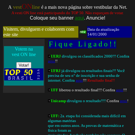
ON
vest
line
A
é a mais nova página sobre vestibular da Net
.
A vesti ON line está participando do TOP 50. Não esqueçam de votar.
Coloque seu banner
aqui
. Anuncie!
Visitem, divulguem e colaborem com
Data da atualização
este site
14/01/2000
F i q u e
..
L i g a d o ! !
Votem na
vest ON line
UERJ
divulgou os classificados 2000!!! Confira
aqui
!!
UFRJ
já divulgou os resultados finais!!! Você
precisa de seu n° de inscrição e sua senha de
internet. Confira
aqui
!!!
Resultado final!!
UFF
liberou o resultado final!!! Confira
aqui
!!!
Unicamp
divulgou o resultado!!!!
Confira
aqui
!
UFF:
2a. etapa foi considerada mais difícil em
algumas matérias
que em outros anos. As provas de matemática e
física foram as