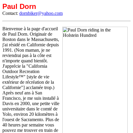
Paul Dorn
Contact:
dornbiker@yahoo.com
Bienvenue à la page d'accueil
de Paul Dorn. Originair de
Boston dans le Massachusetts,
j'ai résidé en Californie depuis
1991. (Non maman, je ne
reviendrai pas à la côte est
n'importe quand bientôt.
J'apprécie la "California
Outdoor Recreation
Lifestyle™" [style de vie
extérieur de récréation de la
Californie"] acclamée trop.)
Après neuf ans à San
Francisco, je me suis installé à
Davis en 2000, une petite ville
universitaire dans le comté de
Yolo, environ 20 kilomètres à
l'ouest de Sacramento. Plus de
40 heures par semaine vous
pouvez me trouver en train de