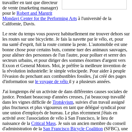
travailler en tant que directeur
de vente (marketing manager)
pour le
Robert and Margrit
Mondavi Center for the Performing Arts
à l'université de la
Californie, Davis.
Le reste du temps vous pouvez habituellement me trouver dehors sur
les routes sur une bicyclette. Je fais la navette par le vélo, et, pour
ma santé d'esprit, fuit la route comme la peste. L'automobile est une
bonne chose pour certains buts, comme tuer des animaux sauvages,
pour aliéner des personnes de l'un l'autre, pour polluer et serrer des
secteurs urbains, et pour diriger des sommes énormes d'argent vers
Exxon et General Motors. Moi, je préfère la meilleure invention de
la révolution industrielle: le simple velocipede. Pour aider à peuple
l'évasion du penchant aux combustibles fossiles, j'ai créé des pages
d'information sur
le voyage de vélo
il y a plusieurs années.
J'ai longtemps été un activiste de dans différentes causes sociales de
justice. Pendant beaucoup d'années creuses, j'ai beaucoup travaillé
dans les vignes difficile de
Trotskyism
, suivies d'un travail assigné
plus fructueux et plus vigoureux en tant que délégué syndical pour
une union d'employés de bureau. Le plus récemment j'étais en
activité avec l'association de vélo à San Francisco, le lieu de
naissance de la
Critical Mass
. Je suis un ancien membre du conseil
d'administration de la
San Francisco Bicycle Coalition
(SFBC), une