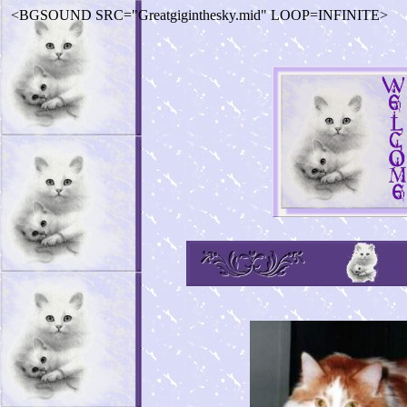
<BGSOUND SRC="Greatgiginthesky.mid" LOOP=INFINITE>