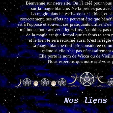
Bienvenue sur notre site. On l'a créé pour vous
sur la magie blanche. Ne la prenez pas avec 
La magie blanche est basée sur le bien, et si e
correctement, ses effets ne peuvent être que bénéf
est à l'opposé et souvent ses pratiquants utilisent d
méthodes pour arriver à leurs fins. N'oubliez pas q
de la magie est que le mal que tu feras te sera r
et le bien te sera retourné aussi (c'est la règle 
La magie blanche doit être considérée comm
même si elle n'est pas nécessairement 
Elle porte le nom de Wicca ou de Vieill
Nous espérons que notre site vous p
Nos liens