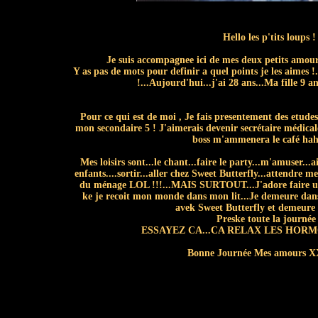
Hello les p'tits loups !
Je suis accompagnee ici de mes deux petits amours
Y as pas de mots pour definir a quel points je les aimes !.
!...Aujourd'hui...j'ai 28 ans...Ma fille 9 an
Pour ce qui est de moi , Je fais presentement des etudes
mon secondaire 5 ! J'aimerais devenir secrétaire médicale 
boss m'ammenera le café ha
Mes loisirs sont...le chant...faire le party...m'amuser..
enfants....sortir...aller chez Sweet Butterfly...attendre 
du ménage LOL !!!...MAIS SURTOUT...J'adore faire une
ke je recoit mon monde dans mon lit...Je demeure dans
avek Sweet Butterfly et demeure
Preske toute la journée
ESSAYEZ CA...CA RELAX LES HORMON
Bonne Journée Mes amours