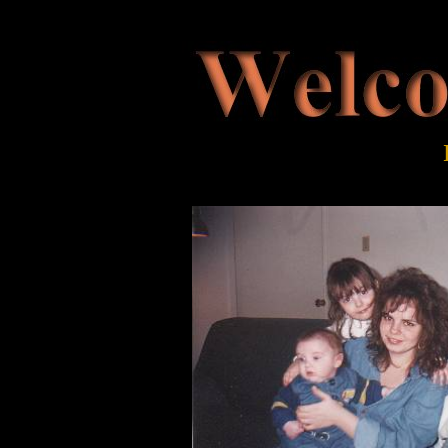
<BGSOUND SRC="Xanadu.mid" LOOP=INFINITE>