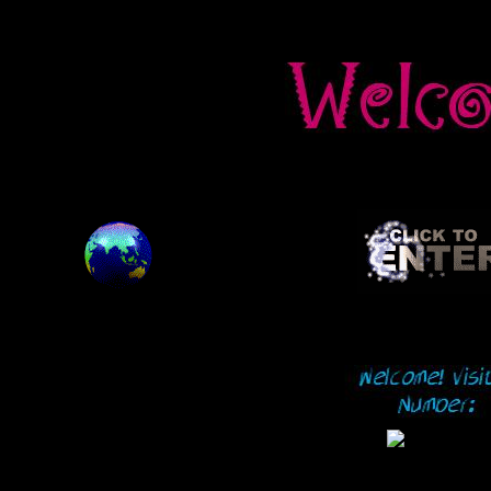
<BGSOUND SRC="reina.mid" LOOP=INFINITE>