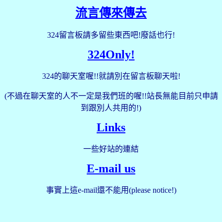
流言傳來傳去
324
留言板請多留些東西吧!廢話也行!
324Only!
324的聊天室喔!!就請別在留言板聊天啦!
(不過在聊天室的人不一定是我們班的喔!!站長無能目前只申請
到跟別人共用的!)
Links
一些好站的連結
E-mail us
事實上這e-mail還不能用(please notice!)