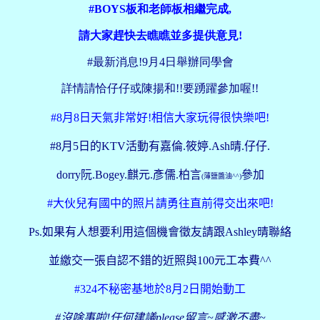
#BOYS板和老師板相繼完成,
請大家趕快去瞧瞧並多提供意見!
#最新消息!9月4日舉辦同學會
詳情請恰仔仔或陳揚和!!要踴躍參加喔!!
#8月8日天氣非常好!相信大家玩得很快樂吧!
#8月5日的KTV活動有嘉倫.筱婷.Ash晴.仔仔.
dorry阮.Bogey.麒元.彥儒.柏言
參加
(薄鹽醬油^^)
#大伙兒有國中的照片請勇往直前得交出來吧!
Ps.如果有人想要利用這個機會徵友請跟Ashley晴聯絡
並繳交一張自認不錯的近照與100元工本費^^
#324不秘密基地於8月2日開始動工
#沒啥事啦!任何建議please留言~感激不盡~