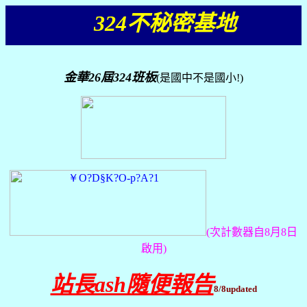
324不秘密基地
金華
26
屆
324
班板
(是國中不是國小!)
(次計數器自8月8日
啟用)
站長ash隨便報告
8/8updated