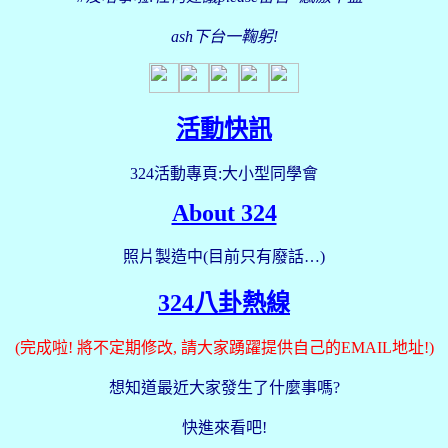
ash下台一鞠躬!
活動快訊
324活動專頁:大小型同學會
About 324
照片製造中(目前只有廢話
…
)
324
八卦熱線
(完成啦! 將不定期修改, 請大家踴躍提供自己的EMAIL地址!)
想知道最近大家發生了什麼事嗎
?
快進來看吧!