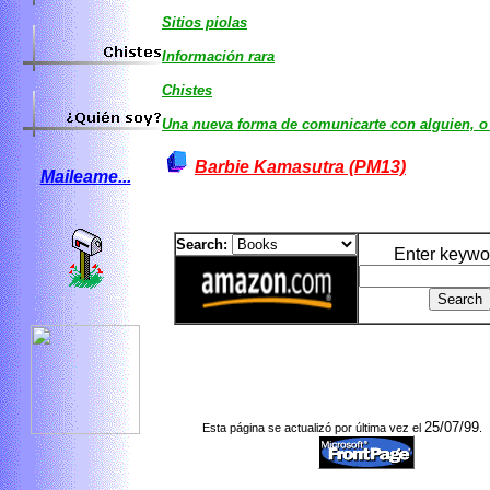
Sitios piolas
Información rara
Chistes
Una nueva forma de comunicarte con alguien, o
Barbie Kamasutra (PM13)
Maileame...
Search:
Enter keywor
25/07/99
Esta página se actualizó por última vez el
.