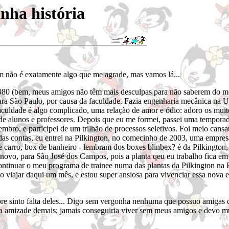
nha história
im não é exatamente algo que me agrade, mas vamos lá...
80 (bem, meus amigos não têm mais desculpas para não saberem do me
ra São Paulo, por causa da faculdade. Fazia engenharia mecânica na U
culdade é algo complicado, uma relação de amor e ódio: adoro os mui
rte de alunos e professores. Depois que eu me formei, passei uma tempor
mbro, e participei de um trilhão de processos seletivos. Foi meio cans
das contas, eu entrei na Pilkington, no comecinho de 2003, uma empres
de carro, box de banheiro - lembram dos boxes blinbex? é da Pilkington,
e novo, para São José dos Campos, pois a planta qeu eu trabalho fica e
continuar o meu programa de trainee numa das plantas da Pilkington
 viajar daqui um mês, e estou super ansiosa para vivenciar essa nova 
re sinto falta deles... Digo sem vergonha nenhuma que possuo amigas
 a amizade demais; jamais conseguiria viver sem meus amigos e devo m