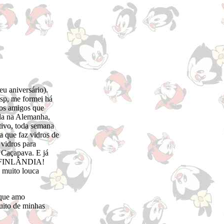
u aniversário).
sp, me formei há
tos amigos que
ada na Alemanha,
ativo, toda semana
a que faz vidros de
 vidros para
m Caçapava. E já
 na FINLÂNDIA!
e muito louca
 que amo
uito de minhas