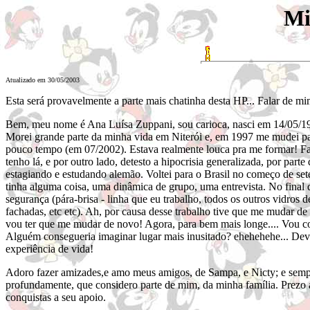
Mi
Atualizado em 30/05/2003
Esta será provavelmente a parte mais chatinha desta HP... Falar de m
Bem, meu nome é Ana Luísa Zuppani, sou carioca, nasci em 14/05/19
Morei grande parte da minha vida em Niterói e, em 1997 me mudei pa
pouco tempo (em 07/2002). Estava realmente louca pra me formar! Fa
tenho lá, e por outro lado, detesto a hipocrisia generalizada, por pa
estagiando e estudando alemão. Voltei para o Brasil no começo de sete
tinha alguma coisa, uma dinâmica de grupo, uma entrevista. No final 
segurança (pára-brisa - linha que eu trabalho, todos os outros vidros 
fachadas, etc etc). Ah, por causa desse trabalho tive que me mudar d
vou ter que me mudar de novo! Agora, para bem mais longe.... Vou 
Alguém consegueria imaginar lugar mais inusitado? ehehehehe... Devo
experiência de vida!
Adoro fazer amizades,e amo meus amigos, de Sampa, e Nicty; e semp
profundamente, que considero parte de mim, da minha família. Prezo
conquistas a seu apoio.