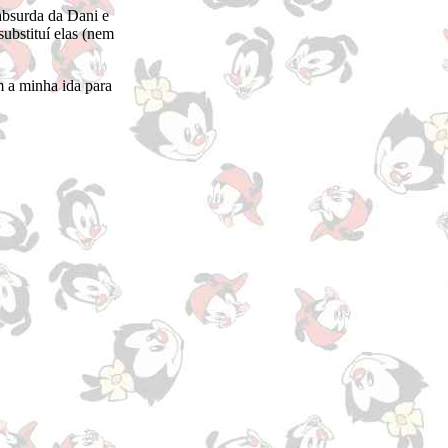
 absurda da Dani e
ubstituí elas (nem
 a minha ida para