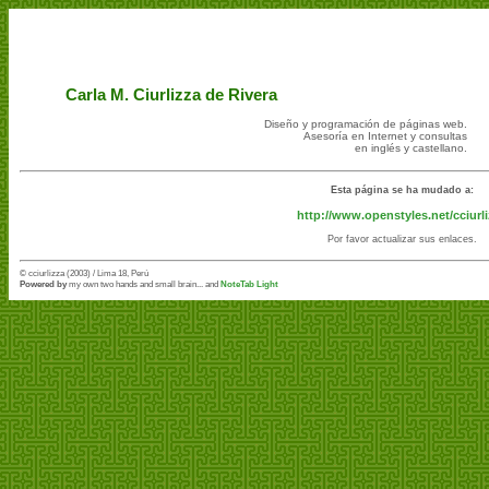
Carla M. Ciurlizza de Rivera
Diseño y programación de páginas web.
Asesoría en Internet y consultas
en inglés y castellano.
Esta página se ha mudado a:
http://www.openstyles.net/cciurl
Por favor actualizar sus enlaces.
© cciurlizza (2003) / Lima 18, Perú
Powered by
my own two hands and small brain... and
NoteTab Light