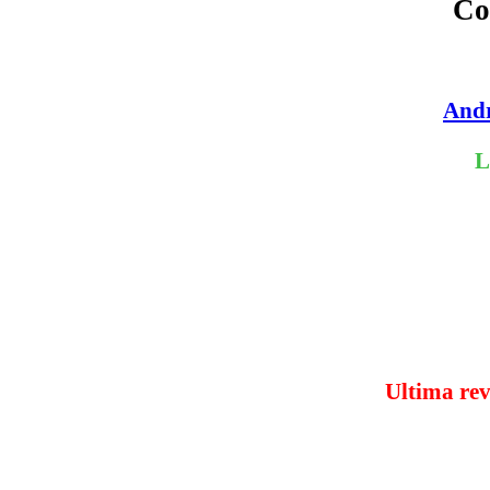
Co
Andr
L
Ultima rev