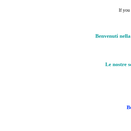
If you
Benvenuti nella 
Le nostre s
B