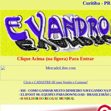
Curitiba - PR
Clique Acima (na figura) Para Entrar
Click e CADASTRE-SE para Vender e Comprar!
- $$$ - COMO GANHAR MUITO DINHEIRO NAVEGANDO NA 
- ELIFOOT 98: EQUIPES PARA DOWNLOAD - BRASILEIRÃO 2
- O
M
E
L
H
O
R
D
O
R
E
G
G
A
E
M
U
N
D
I
A
L