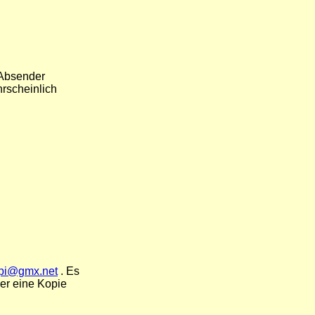
 Absender
rscheinlich
pi@gmx.net
. Es
ier eine Kopie