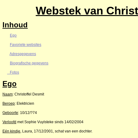
Webstek van Christ
Inhoud
Ego
Favoriete websites
Adresgegevens
Biografische gegevens
Fotos
Ego
Naam
: Christoffel Desmit
Beroep
: Elektricien
Geboorte
: 10/12/?74
Verloofd
met Sophie Vuylsteke sinds 14/02/2004
Eén kindje
, Laura, 17/12/2001, schat van een dochter.