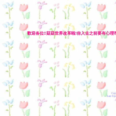
歡迎各位!!菇菇世界改革啦!你入去之前要有心理
Cop
Last Upd