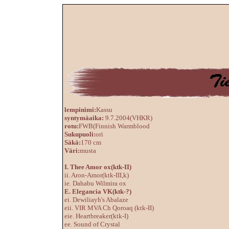
lempinimi:
Kassu
syntymäaika:
9.7.2004(VHKR)
rotu:
FWB(Finnish Warmblood
Sukupuoli:
ori
Säkä:
170 cm
Väri:
musta
I.
Thee Amor ox(ktk-II)
ii. Aron-Amor(ktk-III,k)
ie.
Dahabu Wilmira ox
E.
Elegancia VK(ktk-?)
ei.
Dewiliayh's Abalaze
eii.
VIR MVA Ch Qoroaq
(ktk-II)
eie.
Heartbreaker
(ktk-I)
ee. Sound of Crystal