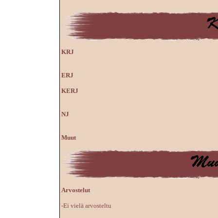
KRJ
ERJ
KERJ
NJ
Muut
Arvostelut
-Ei vielä arvosteltu