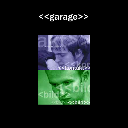
&160;