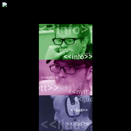
&160;