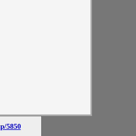
ip/5850