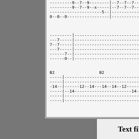
Text f