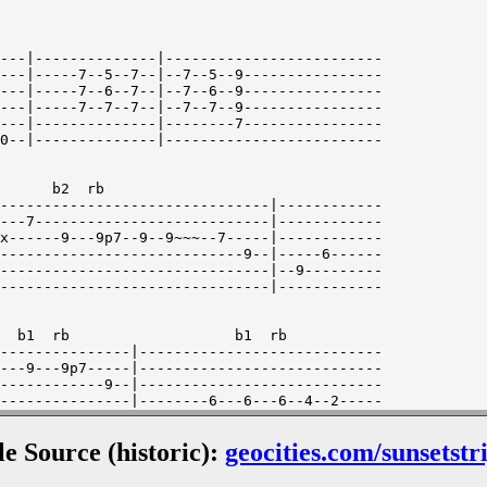
ile Source (historic):
geocities.com/sunsetstr