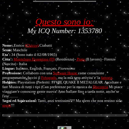
Questo sono io:
My ICQ Number: 1353780
Nome:
Enrico
(Chicco)
Ciabatti
Sesso:
Maschile
Eta':
34 (Sono nato il 02/08/1965)
Citta':
Montelupo Fiorentino (FI)
(Residenza) -
Prato
(Il lavoro) - Firenze
(Nascita) -
Italia
Lingue:
Italiano, English, Français,
Fiorentino
Professione:
Collaboro con una
Software House
come consulente
programmatore, faccio il
Fotografo
, ma la mia vera attivita' e' la
fattoria
.
Hobbies:
Playstation (Preferiti: FFVIII, QUAKE II METALGEAR. Ascoltare e
fare Musica di tutti i tipi (Con preferenze per la musica da
Discoteca
Mi piace
viaggiare e conoscere gente nuova! Amo ballare fino a tarda notte, anche se
l'eta'..........
Sogni ed Aspirazioni:
Tanti, anzi tentissimi!!!! Ma spero che non restino solo
sogni
!!!