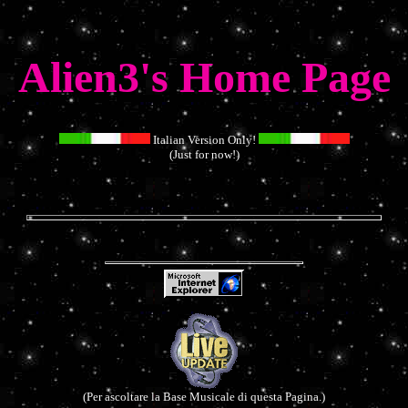
Alien3's Home Page
Italian Version Only!
(Just for now!)
(Per ascoltare la Base Musicale di questa Pagina.)