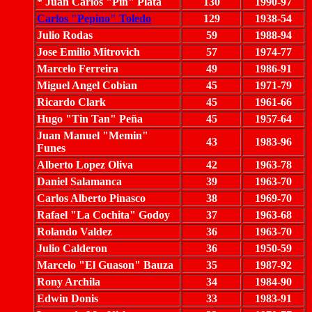
* Juan Carlos "Pin" Plata
130
1990-97
Carlos "Pepino" Toledo
129
1938-54
Julio Rodas
59
1988-94
Jose Emilio Mitrovich
57
1974-77
Marcelo Ferreira
49
1986-91
Miguel Angel Cobian
45
1971-79
Ricardo Clark
45
1961-66
Hugo "Tin Tan" Peña
45
1957-64
Juan Manuel "Memin"
43
1983-96
Funes
Alberto Lopez Oliva
42
1963-78
Daniel Salamanca
39
1963-70
Carlos Alberto Pinasco
38
1969-70
Rafael "La Cochita" Godoy
37
1963-68
Rolando Valdez
36
1963-70
Julio Calderon
36
1950-59
Marcelo "El Guason" Bauza
35
1987-92
Rony Archila
34
1984-90
Edwin Donis
33
1983-91