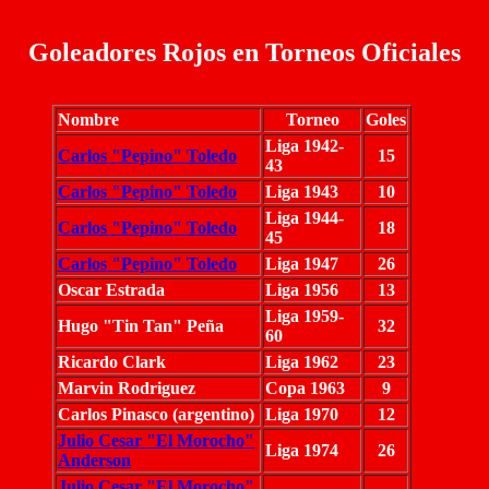
Goleadores Rojos en Torneos Oficiales
Nombre
Torneo
Goles
Liga 1942-
Carlos "Pepino" Toledo
15
43
Carlos "Pepino" Toledo
Liga 1943
10
Liga 1944-
Carlos "Pepino" Toledo
18
45
Carlos "Pepino" Toledo
Liga 1947
26
Oscar Estrada
Liga 1956
13
Liga 1959-
Hugo "Tin Tan" Peña
32
60
Ricardo Clark
Liga 1962
23
Marvin Rodriguez
Copa 1963
9
Carlos Pinasco (argentino)
Liga 1970
12
Julio Cesar "El Morocho"
Liga 1974
26
Anderson
Julio Cesar "El Morocho"