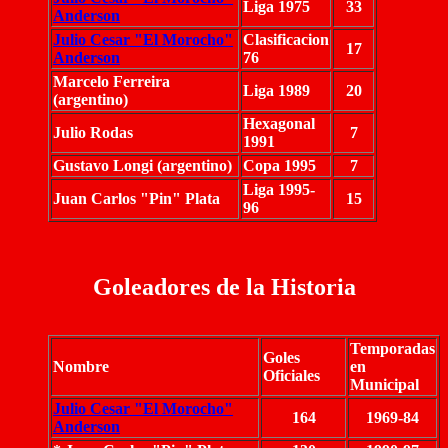
Liga 1975
33
Anderson
Julio Cesar "El Morocho"
Clasificacion
17
Anderson
76
Marcelo Ferreira
Liga 1989
20
(argentino)
Hexagonal
Julio Rodas
7
1991
Gustavo Longi (argentino)
Copa 1995
7
Liga 1995-
Juan Carlos "Pin" Plata
15
96
Goleadores de la Historia
Temporadas
Goles
Nombre
en
Oficiales
Municipal
Julio Cesar "El Morocho"
164
1969-84
Anderson