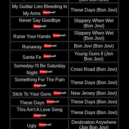
My Guittar Lies Bleeding In
These Days (Bon Jovi)
My Arms
Never Say Goodbye
Slippery When Wet
(Bon Jovi)
Slippery When Wet
Raise Your Hands
(Bon Jovi)
Bon Jovi (Bon Jovi)
Runaway
Young Guns II (Jon
Santa Fe
Bon Jovi)
Someday I'll Be Saturday
Cross Road (Bon Jovi)
Night
Something For The Pain
These Days (Bon Jovi)
New Jersey (Bon Jovi)
Stick To Your Guns
These Days (Bon Jovi)
These Days
This Ain't A Love Song
These Days (Bon Jovi)
Destination Anywhere
Ugly
(Jon Bon Jovi)