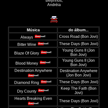
Beijinhos,
Andréia
Música
do álbum...
Cross Road (Bon Jovi)
Always
These Days (Bon Jovi)
Bitter Wine
Young Guns II (Jon
Blaze Of Glory
Bon Jovi)
Young Guns II (Jon
Blood Money
Bon Jovi)
Destination Anywhere
Destination Anywhere
(Jon Bon Jovi)
These Days (Bon Jovi)
Diamond Ring
Keep The Faith (Bon
Dry County
Jovi)
Hearts Breaking Even
These Days (Bon Jovi)