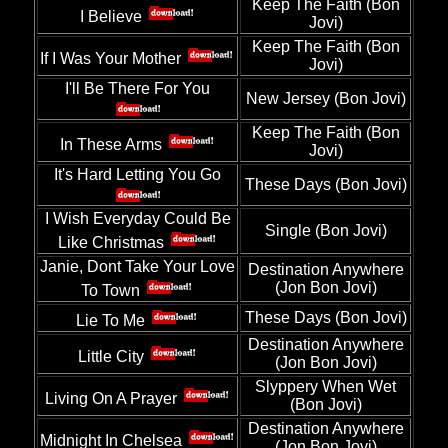
Keep The Faith (Bon
I Believe
Jovi)
Keep The Faith (Bon
If I Was Your Mother
Jovi)
I'll Be There For You
New Jersey (Bon Jovi)
Keep The Faith (Bon
In These Arms
Jovi)
It's Hard Letting You Go
These Days (Bon Jovi)
I Wish Everyday Could Be
Single (Bon Jovi)
Like Christmas
Janie, Dont Take Your Love
Destination Anywhere
(Jon Bon Jovi)
To Town
These Days (Bon Jovi)
Lie To Me
Destination Anywhere
Little City
(Jon Bon Jovi)
Slyppery When Wet
Living On A Prayer
(Bon Jovi)
Destination Anywhere
Midnight In Chelsea
(Jon Bon Jovi)