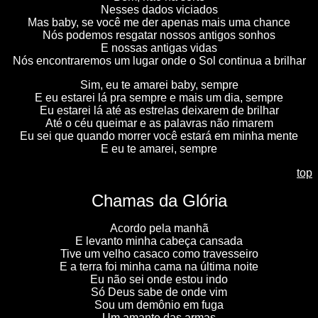
Nesses dados viciados
Mas baby, se você me der apenas mais uma chance
Nós podemos resgatar nossos antigos sonhos
E nossas antigas vidas
Nós encontraremos um lugar onde o Sol continua a brilhar
Sim, eu te amarei baby, sempre
E eu estarei lá pra sempre e mais um dia, sempre
Eu estarei lá até as estrelas deixarem de brilhar
Até o céu queimar e as palavras não rimarem
Eu sei que quando morrer você estará em minha mente
E eu te amarei, sempre
top
Chamas da Glória
Acordo pela manhã
E levanto minha cabeça cansada
Tive um velho casaco como travesseiro
E a terra foi minha cama na última noite
Eu não sei onde estou indo
Só Deus sabe de onde vim
Sou um demônio em fuga
Um amante das armas