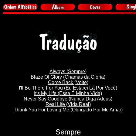
Always (Sempre)
Blaze Of Glory (Chamas da Glória)
Come Back (Volte)
I'll Be There For You (Eu Estarei Lá Por Você)
It's My Life (Essa É Minha Vida)
Never Say Goodbye (Nunca Diga Adeus)
Real Life (Vida Real)
Thank You For Loving Me (Obrigado Por Me Amar)
Sempre