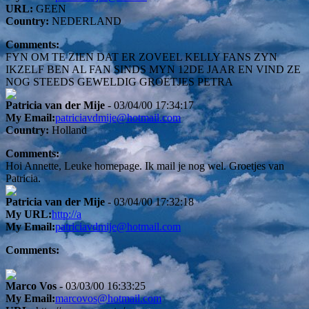
URL:
GEEN
Country:
NEDERLAND
Comments:
FYN OM TE ZIEN DAT ER ZOVEEL KELLY FANS ZYN
IKZELF BEN AL FAN SINDS MYN 12DE JAAR EN VIND ZE
NOG STEEDS GEWELDIG GROETJES PETRA
Patricia van der Mije
- 03/04/00 17:34:17
My Email:
patriciavdmije@hotmail.com
Country:
Holland
Comments:
Hoi Annette, Leuke homepage. Ik mail je nog wel. Groetjes van
Patricia.
Patricia van der Mije
- 03/04/00 17:32:18
My URL:
http://a
My Email:
patriciavdmije@hotmail.com
Comments:
Marco Vos
- 03/03/00 16:33:25
My Email:
marcovos@hotmail.com