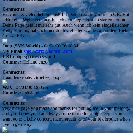
Comments:
Hi Annette, vielen lieben Dank für Deinen Eintrag in mein GB. Hat
leider eine Weile gedauert bis ich den Gegenbesuch starten konnte.
Deine Page gefällt mir sehr gut. Auch wenn ich kein eingefleischter
Kelly Fan bin, habe ich hier doch viel interessantes gefunden. Liebe
Grüsse Erika
Joop (SMS World)
- 04/04/00 06:48:34
My Email:
sms_world@hotmail.com
URL:
http://go.to/smsworld
Country:
Holland enzo
Comments:
Haai, leuke site. Groetjes, Joop
W.P.
- 04/01/00 18:05:51
Country:
duitsland
Comments:
very nice page you made and thanks for putting me in your memory.
and you know you can always come to me for a big sleep if you
want go to a kelly concert. many greatings of your big brother who's
live in germany