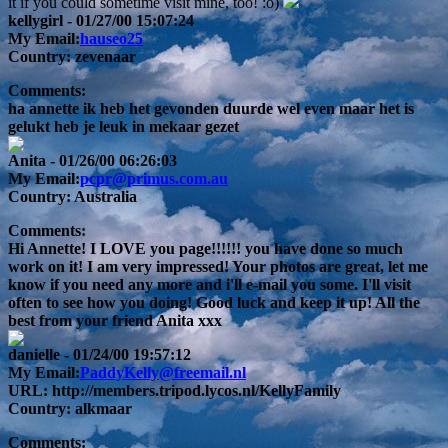
it if you could sometime visit mine, too! :o)
kellygirl
- 01/27/00 15:07:24
My Email:
hauseo25
Country:
zevenaar
Comments:
ha annette ik heb het gevonden duurde wel even maar het is
gelukt heb je leuk in mekaar gezet
Anita
- 01/26/00 06:26:03
My Email:
pcpr@primus.com.au
Country:
Australia
Comments:
Hi Annette! I LOVE you page!!!!!! you have done so much
work on it! I am very impressed! Your photos are great, let me
know if you need any more and i'll e-mail you some. I'll visit
often to see how you doing! Good luck and keep it up! All the
best from your friend Anita xxx
danielle
- 01/24/00 19:57:12
My Email:
PaddyKelly@freemail.nl
URL:
http://members.tripod.lycos.nl/KellyFamily
Country:
alkmaar
Comments: