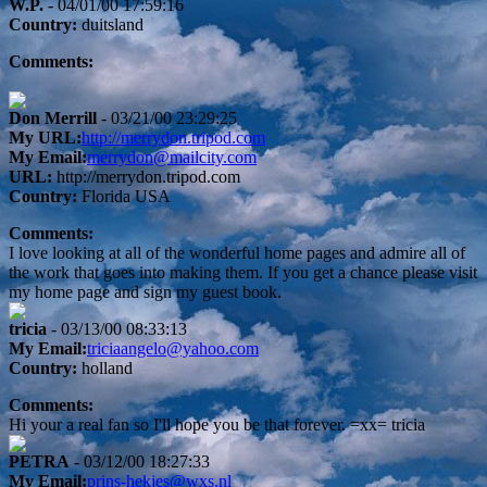
W.P.
- 04/01/00 17:59:16
Country:
duitsland
Comments:
Don Merrill
- 03/21/00 23:29:25
My URL:
http://merrydon.tripod.com
My Email:
merrydon@mailcity.com
URL:
http://merrydon.tripod.com
Country:
Florida USA
Comments:
I love looking at all of the wonderful home pages and admire all of
the work that goes into making them. If you get a chance please visit
my home page and sign my guest book.
tricia
- 03/13/00 08:33:13
My Email:
triciaangelo@yahoo.com
Country:
holland
Comments:
Hi your a real fan so I'll hope you be that forever. =xx= tricia
PETRA
- 03/12/00 18:27:33
My Email:
prins-hekjes@wxs.nl