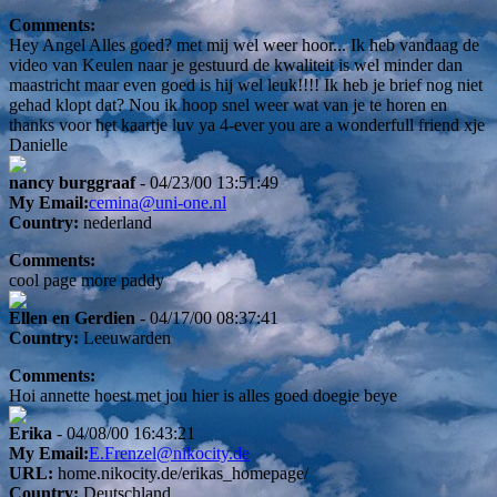
Comments:
Hey Angel Alles goed? met mij wel weer hoor... Ik heb vandaag de
video van Keulen naar je gestuurd de kwaliteit is wel minder dan
maastricht maar even goed is hij wel leuk!!!! Ik heb je brief nog niet
gehad klopt dat? Nou ik hoop snel weer wat van je te horen en
thanks voor het kaartje luv ya 4-ever you are a wonderfull friend xje
Danielle
nancy burggraaf
- 04/23/00 13:51:49
My Email:
cemina@uni-one.nl
Country:
nederland
Comments:
cool page more paddy
Ellen en Gerdien
- 04/17/00 08:37:41
Country:
Leeuwarden
Comments:
Hoi annette hoest met jou hier is alles goed doegie beye
Erika
- 04/08/00 16:43:21
My Email:
E.Frenzel@nikocity.de
URL:
home.nikocity.de/erikas_homepage/
Country:
Deutschland