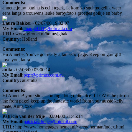
Comments:
annette,jouw pagina is echt tegek, ik kom zo snel mogelijk weer
eens langs o trouwens leuke barbyfoto's groetjes goikje en barby
Laura Bakker
- 02/07/00 19:32:07
My Email:
anangel111@hotmail.com
URL:
www.gironet.nl/home/jgbak
Country:
Holland
Comments:
Ha Annette, You've got really a fantastic page. Keep on going!!!
love you, laura.
anita
- 02/06/00 05:00:14
My Email:
pcpr@primus.com.au
Country:
australia
Comments:
Hi Annette! your site is coming along quite nice! I LOVE the pic on
the front page! keep up the fantastic work! from your aussie kelly
mate, Anita xxx
Patricia van der Mije
- 02/04/00 21:45:14
My Email:
patriciavdmije@hotmail.com
URL:
http://www.homepages.hetnet.nl/~arendherman/index.html