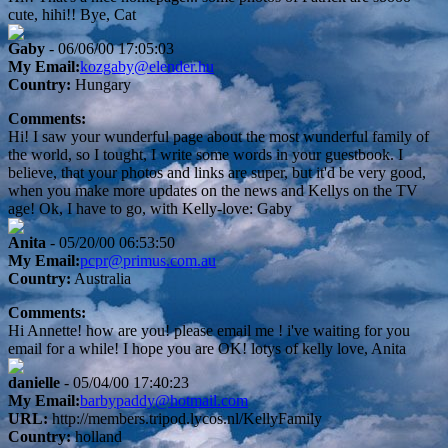
cute, hihi!! Bye, Cat
Gaby
- 06/06/00 17:05:03
My Email:
kozgaby@elender.hu
Country:
Hungary
Comments:
Hi! I saw your wunderful page about the most wunderful family of
the world, so I tought, I write some words in your guestbook. I
believe, that your photos and links are super, but it'd be very good,
when you make more updates on the news and Kellys on the TV
age! Ok, I have to go, with Kelly-love: Gaby
Anita
- 05/20/00 06:53:50
My Email:
pcpr@primus.com.au
Country:
Australia
Comments:
Hi Annette! how are you! please email me ! i've waiting for you
email for a while! I hope you are OK! lotys of kelly love, Anita
danielle
- 05/04/00 17:40:23
My Email:
barbypaddy@hotmail.com
URL:
http://members.tripod.lycos.nl/KellyFamily
Country:
holland