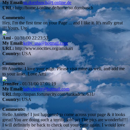
My Email:
su.dornbusch@t-online.de
URL:
http://home.t-online.de/home/su.dornbusch
Comments:
Hey, I'm the first time on your Page ... and I like it. It's really great
!!! Yours, Ute
Ami
- 01/31/00 22:23:53
My Email:
kelly_usa@hotmail.com
URL:
http://www.oocities.org/amikari
Country:
USA
Comments:
Hi Annette. I love your page. Please visit mine as well, and add me
to your links. Love Ami
Jennifer
- 01/31/00 07:01:19
My Email:
ladyclover@hotmail.com
URL:
http://tinpan.fortunecity.com/funkadelic/631/
Country:
USA
Comments:
Hello Annette! I just happened to come across your page & it looks
great! You are doing such a terrific job! ;o) The pics are wonderful!!!
I will definitely be back to check out your page again. I would love