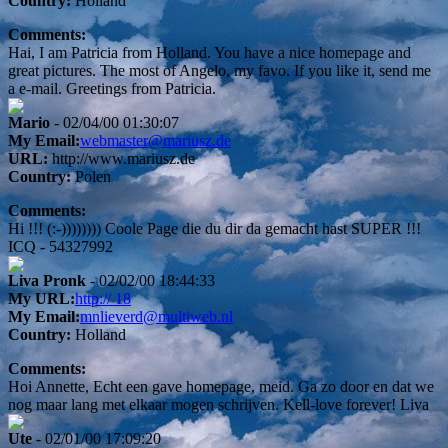
Country:
Holland
Comments:
Hai, I am Patricia from Holland. You have a nice homepage and
great pictures. The most of Angelo, my favo. If you like it, send me
a e-mail. Greetings from Patricia.
Mario
- 02/04/00 01:30:07
My Email:
webmaster@mariusz.de
URL:
http://www.mariusz.de
Country:
Polen
Comments:
Hi !!! (:-)))))))) Coole Page die du dir da gemacht hast SUPER !!!
ICQ - 54327992
Liva Pronk
- 02/02/00 18:44:33
My URL:
http:// 18
My Email:
mnlieverd@multiweb.nl
Country:
Holland
Comments:
Hoi Annette, Echt een gave homepage, meid. Ga zo door en dat we
nog maar lang met elkaar mogen schrijven. Kell-love forever! Liva
Ute
- 02/01/00 17:09:20