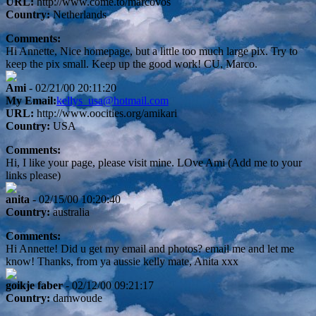
URL:
http://www.come.to/marcovos
Country:
Netherlands
Comments:
Hi Annette, Nice homepage, but a little too much large pix. Try to
keep the pix small. Keep up the good work! CU, Marco.
Ami
- 02/21/00 20:11:20
My Email:
kellys_usa@hotmail.com
URL:
http://www.oocities.org/amikari
Country:
USA
Comments:
Hi, I like your page, please visit mine. LOve Ami (Add me to your
links please)
anita
- 02/15/00 10:20:40
Country:
australia
Comments:
Hi Annette! Did u get my email and photos? email me and let me
know! Thanks, from ya aussie kelly mate, Anita xxx
goikje faber
- 02/12/00 09:21:17
Country:
damwoude