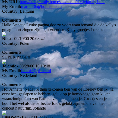
My URL:
http://lkellyfamily.homestead.com/lkellyfamily.html
My Email:
marouf36@hotmail.com
Country:
Belguim
Comments:
Hallo Annette Leuke pagina,doe zo voort want iemand die de kelly's
graag hoort zingen zijn mijn vrienden. Kelly groetjes Lorenzo
Nika
- 09/10/00 20:08:42
Country:
Polen
Comments:
SUPER PAGE!!!
Jolande
- 08/28/00 10:19:48
My Email:
Lannie@planet.nl
Country:
Nederland
Comments:
Hoi Annette, Nadat ik thuisgekomen ben van de Loreley ben ik, na
eerst heel geslapen te hebben, gelijk op je home-page gaan kijken.
waanzinnige foto van Patricia van keulen heb je. Groetjes en je
hoort het wel als de barbecue-foto's gelukt zijn, en die van het
concert natuurlijk. Jolande
FussWolf
- 07/30/00 15:22:05