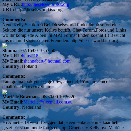
My URL:
http://dieselsworld.tsx.org
URL:
http://dieselsworld.tsx.org
Comments:
Neue Kelly Sektion :) Bei Dieselsworld findet ihr ab sofort eine
Sektion,die nur unsere Kellys betrifft. Chat,Forum,Fotos und:Links
wo Ihr komplette Alben im MP3 Format finden koennt!!!! Besucht
uns mal und sagts Eueren Freunden. http://dieselsworld.tsx.org
Shanna
- 07/16/00 10:57:50
My URL:
http:// 18
My Email:
shannabart@hotmail.com
Country:
Holland
Comments:
I am gonna look your page now, annette!!! You are a nice
emailfriend. xxxxxx Shan
Mariëlle Bowman
- 06/30/00 10:36:20
My Email:
Marielle@freemail.com.au
Country:
Nederland
Comments:
Hi Annette. Ik wou ff zeggen dat je een leuke site in elkaar hebt
gezet. Er staan mooie foto's etc. op. Groetjes + Kellylove Mariëlle