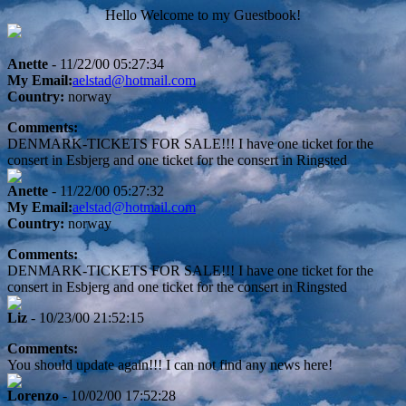
Hello Welcome to my Guestbook!
Anette
- 11/22/00 05:27:34
My Email:
aelstad@hotmail.com
Country:
norway
Comments:
DENMARK-TICKETS FOR SALE!!! I have one ticket for the
consert in Esbjerg and one ticket for the consert in Ringsted
Anette
- 11/22/00 05:27:32
My Email:
aelstad@hotmail.com
Country:
norway
Comments:
DENMARK-TICKETS FOR SALE!!! I have one ticket for the
consert in Esbjerg and one ticket for the consert in Ringsted
Liz
- 10/23/00 21:52:15
Comments:
You should update again!!! I can not find any news here!
Lorenzo
- 10/02/00 17:52:28