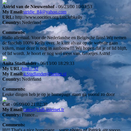
Astrid van de Nieuwenhof
- 06/23/00 10:03:53
My Email:
stridje_84@yahoo.com
URL:
http://www.oocities.org/fanclubkelly
Country:
Nederland
Comments:
Hallo allemaal. Voor de Nederlandse en Belgische fans! Wij nemen
de fanclub 100% Kelly over. Je kunt alvast op de website gaan
kijken, maar deze is nog in aanbouw!!! Wij hopen dat je of lid blijft,
of lid wordt. Je hoort er nog wel meer van. Groetjes Astrid
Anita Stadlander
- 06/13/00 18:29:33
My URL:
http:// 32
My Email:
a.Stadlander@hetnet.nl
Country:
Nederland
Comments:
Leuke dingen heb je op je homepage staan ga vooral zo door
Cat
- 06/09/00 21:02:30
My Email:
cates@club-internet.fr
Country:
France...
Comments:
Hi!! That's a nice homepage... some photos of Patrick are soooo