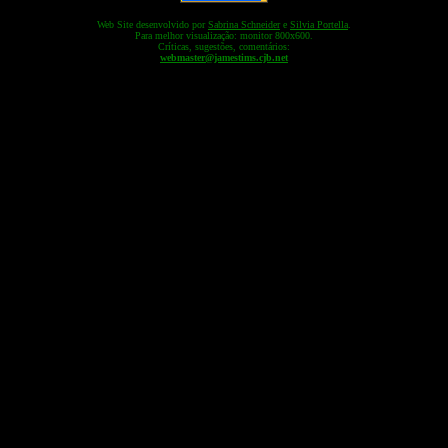
Web Site desenvolvido por
Sabrina Schneider
e
Silvia Portella
.
Para melhor visualização: monitor 800x600.
Críticas, sugestões, comentários:
webmaster@jamestims.cjb.net