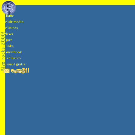
.
Home
.
Multimedia
.
Músicas
.
News
.
Quiz
.
Links
.
Guestbook
.
Exclusivo
.
E-mail grátis