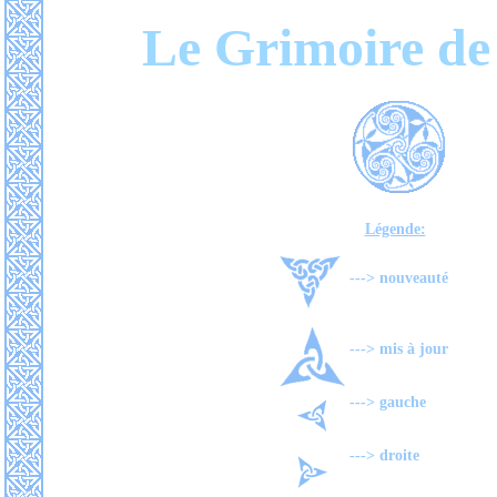
Le Grimoire de
Légende:
---> nouveauté
---> mis à jour
---> gauche
---> droite