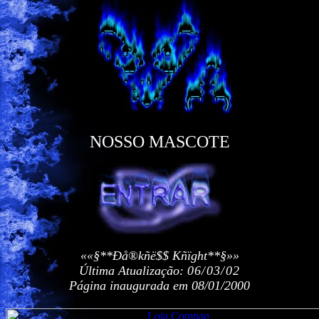
NOSSO MASCOTE
««§**Ðå®kñë$$ Kñïght**§»»
Última Atualização:
06/03/02
Página inaugurada em 08/01/2000