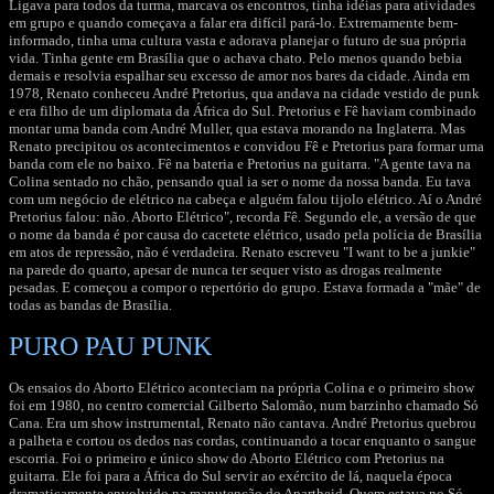
Ligava para todos da turma, marcava os encontros, tinha idéias para atividades
em grupo e quando começava a falar era difícil pará-lo. Extremamente bem-
informado, tinha uma cultura vasta e adorava planejar o futuro de sua própria
vida. Tinha gente em Brasília que o achava chato. Pelo menos quando bebia
demais e resolvia espalhar seu excesso de amor nos bares da cidade. Ainda em
1978, Renato conheceu André Pretorius, qua andava na cidade vestido de punk
e era filho de um diplomata da África do Sul. Pretorius e Fê haviam combinado
montar uma banda com André Muller, qua estava morando na Inglaterra. Mas
Renato precipitou os acontecimentos e convidou Fê e Pretorius para formar uma
banda com ele no baixo. Fê na bateria e Pretorius na guitarra. "A gente tava na
Colina sentado no chão, pensando qual ia ser o nome da nossa banda. Eu tava
com um negócio de elétrico na cabeça e alguém falou tijolo elétrico. Aí o André
Pretorius falou: não. Aborto Elétrico", recorda Fê. Segundo ele, a versão de que
o nome da banda é por causa do cacetete elétrico, usado pela polícia de Brasília
em atos de repressão, não é verdadeira. Renato escreveu "I want to be a junkie"
na parede do quarto, apesar de nunca ter sequer visto as drogas realmente
pesadas. E começou a compor o repertório do grupo. Estava formada a "mãe" de
todas as bandas de Brasília.
PURO PAU PUNK
Os ensaios do Aborto Elétrico aconteciam na própria Colina e o primeiro show
foi em 1980, no centro comercial Gilberto Salomão, num barzinho chamado Só
Cana. Era um show instrumental, Renato não cantava. André Pretorius quebrou
a palheta e cortou os dedos nas cordas, continuando a tocar enquanto o sangue
escorria. Foi o primeiro e único show do Aborto Elétrico com Pretorius na
guitarra. Ele foi para a África do Sul servir ao exército de lá, naquela época
dramaticamente envolvido na manutenção do Apartheid. Quem estava no Só