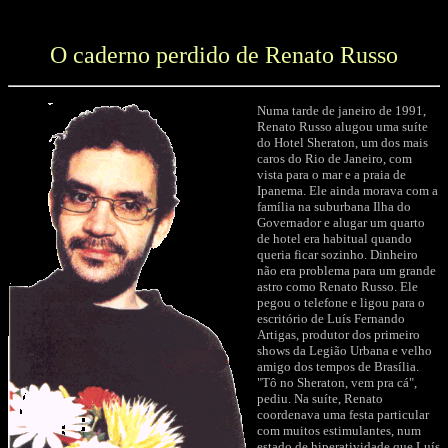
O caderno perdido de Renato Russo
Numa tarde de janeiro de 1991,
Renato Russo alugou uma suíte
do Hotel Sheraton, um dos mais
caros do Rio de Janeiro, com
vista para o mar e a praia de
Ipanema. Ele ainda morava com a
família na suburbana Ilha do
Governador e alugar um quarto
de hotel era habitual quando
queria ficar sozinho. Dinheiro
não era problema para um grande
astro como Renato Russo. Ele
pegou o telefone e ligou para o
escritório de Luís Fernando
Artigas, produtor dos primeiro
shows da Legião Urbana e velho
amigo dos tempos de Brasília.
"Tô no Sheraton, vem pra cá",
pediu. Na suíte, Renato
coordenava uma festa particular
com muitos estimulantes, num
estado de hiperatividade que Luís