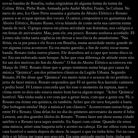
novas bandas de Brasília, todas originárias de alguma forma da turma da
Colina: Blitx, Plebe Rude, formada pelo André Muller, Fusão, 5a Coluna. No
meio do ano, Ico Ouro Preto assumiu a guitarra do Aborto Elétrico e Renato
passou a se ocupar apenas dos vocais. O cantor, compositor e ex-guitarrista do
Aborto Elétrico, Renato Russo, vivia falando de como seria sua carreira numa
banda de rock. O grupo estava em plena atividade nas festinhas, nos colégios e
em festas de aniversário. Mas, para ele, era pouco. Renato sonhava acordado. Fê
Lemos não tinha tanta urgência em deixar a inocência do amadorismo. "Nas
férias, eu ia pra praia e ele ficava em Brasília, numa ansiedade muito grande de
ver alguma coisa acontecer. Eu era muito garotão, a fim de curtir, tocar numa
banda. Renato tinha outros planos. Ele desenhou até a capa que nosso disco ia
ter. Era um enforcado num bosque. Acho que essa diferença de atitude entre nós
foi um dos motivos do fim do Aborto". O fim do Aborto Elétrico aconteceu em
Março de 1982. Renato disse que o grupo terminou numa briga por causa da
música "Química", um dos primeiros clássicos da Legião Urbana. Segundo
Renato, Fê lhe disse que "Química" era muito ruim e o acusou de ter perdido o
jeito de fazer música. Renato respondeu que Fê só queria fica fazendo camiseta
e pediu boné. Fê Lemos concorda que foi esse o momento da ruptura, mas o
clima entre os dois não estava muito bom havia algum tempo. "Achei 'Química'
horrível. Não tinha nada a ver com que a gente fazia, com que a gente era. Pô, o
Renato era ótimo em química, eu também. Achei que ele tava forçando a barra.
Que bobagem minha! Hoje a música é um clássico." Aconteceram outras brigas
entre Fê e Renato. Uma delas foi no dia do primeiro aniversário da morte d John
Lennon, um dos grandes ídolos do Renato. "Fomos fazer um show numa cidade
satélite e o Renato tava super sentido. Eu fiquei com ciúme. Quando ele errou
uma música, atirei uma baqueta nele e acertei na cabeça. Ele me olhou com uma
cara horrível e sumiu depois do show. Aí saquei o que eu tinha feito. Fui na casa
dele e só faltou me jogar aos seus pés. Era uma amizade muito forte, tinha um