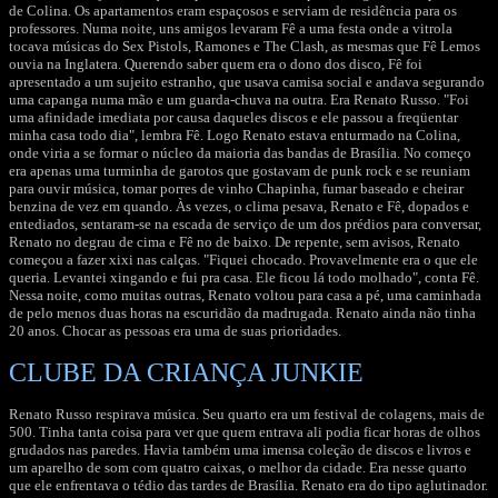
de Colina. Os apartamentos eram espaçosos e serviam de residência para os
professores. Numa noite, uns amigos levaram Fê a uma festa onde a vitrola
tocava músicas do Sex Pistols, Ramones e The Clash, as mesmas que Fê Lemos
ouvia na Inglatera. Querendo saber quem era o dono dos disco, Fê foi
apresentado a um sujeito estranho, que usava camisa social e andava segurando
uma capanga numa mão e um guarda-chuva na outra. Era Renato Russo. "Foi
uma afinidade imediata por causa daqueles discos e ele passou a freqüentar
minha casa todo dia", lembra Fê. Logo Renato estava enturmado na Colina,
onde viria a se formar o núcleo da maioria das bandas de Brasília. No começo
era apenas uma turminha de garotos que gostavam de punk rock e se reuniam
para ouvir música, tomar porres de vinho Chapinha, fumar baseado e cheirar
benzina de vez em quando. Às vezes, o clima pesava, Renato e Fê, dopados e
entediados, sentaram-se na escada de serviço de um dos prédios para conversar,
Renato no degrau de cima e Fê no de baixo. De repente, sem avisos, Renato
começou a fazer xixi nas calças. "Fiquei chocado. Provavelmente era o que ele
queria. Levantei xingando e fui pra casa. Ele ficou lá todo molhado", conta Fê.
Nessa noite, como muitas outras, Renato voltou para casa a pé, uma caminhada
de pelo menos duas horas na escuridão da madrugada. Renato ainda não tinha
20 anos. Chocar as pessoas era uma de suas prioridades.
CLUBE DA CRIANÇA JUNKIE
Renato Russo respirava música. Seu quarto era um festival de colagens, mais de
500. Tinha tanta coisa para ver que quem entrava ali podia ficar horas de olhos
grudados nas paredes. Havia também uma imensa coleção de discos e livros e
um aparelho de som com quatro caixas, o melhor da cidade. Era nesse quarto
que ele enfrentava o tédio das tardes de Brasília. Renato era do tipo aglutinador.