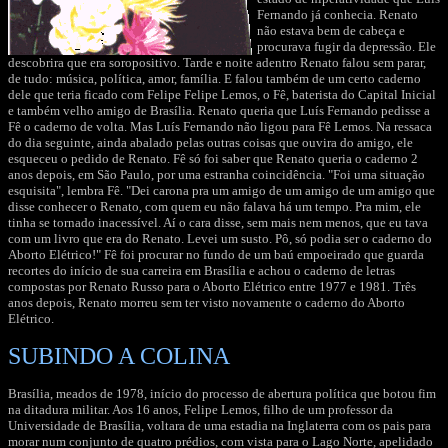
Fernando já conhecia. Renato
não estava bem de cabeça e
procurava fugir da depressão. Ele
descobrira que era soropositivo. Tarde e noite adentro Renato falou sem parar,
de tudo: música, política, amor, família. E falou também de um certo caderno
dele que teria ficado com Felipe Felipe Lemos, o Fê, baterista do Capital Inicial
e também velho amigo de Brasília. Renato queria que Luís Fernando pedisse a
Fê o caderno de volta. Mas Luís Fernando não ligou para Fê Lemos. Na ressaca
do dia seguinte, ainda abalado pelas outras coisas que ouvira do amigo, ele
esqueceu o pedido de Renato. Fê só foi saber que Renato queria o caderno 2
anos depois, em São Paulo, por uma estranha coincidência. "Foi uma situação
esquisita", lembra Fê. "Dei carona pra um amigo de um amigo de um amigo que
disse conhecer o Renato, com quem eu não falava há um tempo. Pra mim, ele
tinha se tornado inacessível. Aí o cara disse, sem mais nem menos, que eu tava
com um livro que era do Renato. Levei um susto. Pô, só podia ser o caderno do
Aborto Elétrico!" Fê foi procurar no fundo de um baú empoeirado que guarda
recortes do início de sua carreira em Brasília e achou o caderno de letras
compostas por Renato Russo para o Aborto Elétrico entre 1977 e 1981. Três
anos depois, Renato morreu sem ter visto novamente o caderno do Aborto
Elétrico.
SUBINDO A COLINA
Brasília, meados de 1978, início do processo de abertura política que botou fim
na ditadura militar. Aos 16 anos, Felipe Lemos, filho de um professor da
Universidade de Brasília, voltara de uma estadia na Inglaterra com os pais para
morar num conjunto de quatro prédios, com vista para o Lago Norte, apelidado