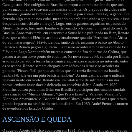
Cana gostou. Nos colégios de Brasília começou a correr a notícia de que uns
punks maconheiros tocavam uma música violenta. Os playboys da cidade não
gostaram. Quando as turmas se encontravam, o pau comia. Para Fê, "a gente tava
fazendo algo com nossas vidas, mexendo no ambiente onde a gente vivia, e isso
despertava curiosidade e inveja". Logo, outros garotos seguiriam os passos do
Aborto Elétrico, formando bandas e detonando o fenômeno musical do rock de
Brasília. Anos mais tarde, em entrevista à Sonia Maia publicada na Bizz, Renato
disse que o Aborto Elétrico acabou virtualmente quando "Petrorius foi a África
do Sul matar negros". Flávio Lemos, irmão de Fê, assumiu o baixo no Aborto
Elétrico e Renato pegou a guitarra. Os ensaios aconteciam na nova cada de Fê e
Flávio no Lago Norte também marca o começo do fim da turma da Colina, que
passou a ter um novo ponto de encontro. Na nova casa de Fê, cercada por lindas
árvores do cerrado, a turma fazia camisetas, cartazes e música no intervalo entre
os baseados. Renato sempre chegava com idéias das letras e os acordes na
guitarra. "Ficava fácil, porque as idéias que ele trazia floresciam na banda",
lembra Fê. "Ele era um puta baixista também". As músicas, raivosas e radicais,
falavam muito em morte. Renato era um catalisador de sofrimentos na sua
poesia, embora fosse doce e delicado no convívio diário. Ainda em 1980,
Pretorius voltou para umas férias em Brasília e participou dos ensaios cruciais
para criação de "Música Urbana", "Que País é Esse?" , "Veraneio Vascaína",
"Conexão Amazônica" e "Baader-Meinhof Blues", todas as músicas que teriam
grande impacto na história do rock brasileiro. Em 1985, André Pretorius morreu
de overdose nos Estados Unidos.
ASCENSÃO E QUEDA
O auge do Aborto Elétrico aconteceu em 1981. Foram vários shows com outras