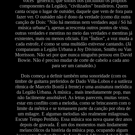
"vocês" genérico, que somos nós (incluindo os próprios
componentes da Legião), "civilizados" brasileiros. Quem
canta ocupa o lugar de outsider, daquele que vem de fora para
fazer ver. O outsider não é dono da verdade (como diz outra
canção de Dois: "Não há mentiras nem verdades aqui / Só há
música urbana"), apenas acrescenta outros pontos de vista,
outras verdades e mentiras no meio das verdades e mentiras já
existentes, mais ou menos oficiais. Em "Índios", a voz muda a
cada estrofe, é como se uma multidão estivesse cantando. (Já
compararam a Legião Urbana a Joy Division, Smiths ou Van
Morrisson. Não sei por que nunca ninguém pensou em David
Bowie. Não é preciso mudar de corte de cabelo a cada ano
para ser um camaleão.)
Dois começa a definir também uma sonoridade (com os
timbre de guitarra preferidos de Dado Villa-Lobos e a sutileza
rítmica de Marcelo Bonfá à frente) e uma assinatura melódica
da Legião Urbana. A música ‚ mais imediatamente pop, mas
não facilmente assobiável. As letras parecem, muitas vezes,
estar em conflito com a melodia, como se brincassem com o
limite da métrica e se tornassem parte da canção por obra de
um milagre. E algumas melodias são realmente milagrosas.
Escute Tempo Perdido. Essa música soa nova quase dez anos
depois de gravada. É um dos momentos mais lindamente
melancólicos da história da música pop, ocupando algum