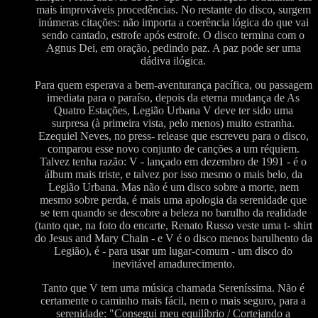
mais improváveis procedências. No restante do disco, surgem
inúmeras citações: não importa a coerência lógica do que vai
sendo cantado, estrofe após estrofe. O disco termina com o
Agnus Dei, em oração, pedindo paz. A paz pode ser uma
dádiva ilógica.
Para quem esperava a bem-aventurança pacífica, ou passagem
imediata para o paraíso, depois da eterna mudança de As
Quatro Estações, Legião Urbana V deve ter sido uma
surpresa (à primeira vista, pelo menos) muito estranha.
Ezequiel Neves, no press- release que escreveu para o disco,
comparou esse novo conjunto de canções a um réquiem.
Talvez tenha razão: V - lançado em dezembro de 1991 - é o
álbum mais triste, e talvez por isso mesmo o mais belo, da
Legião Urbana. Mas não é um disco sobre a morte, nem
mesmo sobre perda, é mais uma apologia da serenidade que
se tem quando se descobre a beleza no barulho da realidade
(tanto que, na foto do encarte, Renato Russo veste uma t- shirt
do Jesus and Mary Chain - e V é o disco menos barulhento da
Legião), é - para usar um lugar-comum - um disco do
inevitável amadurecimento.
Tanto que V tem uma música chamada Sereníssima. Não é
certamente o caminho mais fácil, nem o mais seguro, para a
serenidade: "Consegui meu equilíbrio / Cortejando a