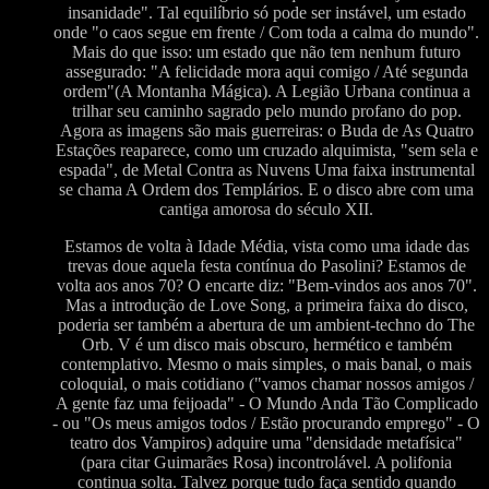
insanidade". Tal equilíbrio só pode ser instável, um estado
onde "o caos segue em frente / Com toda a calma do mundo".
Mais do que isso: um estado que não tem nenhum futuro
assegurado: "A felicidade mora aqui comigo / Até segunda
ordem"(A Montanha Mágica). A Legião Urbana continua a
trilhar seu caminho sagrado pelo mundo profano do pop.
Agora as imagens são mais guerreiras: o Buda de As Quatro
Estações reaparece, como um cruzado alquimista, "sem sela e
espada", de Metal Contra as Nuvens Uma faixa instrumental
se chama A Ordem dos Templários. E o disco abre com uma
cantiga amorosa do século XII.
Estamos de volta à Idade Média, vista como uma idade das
trevas doue aquela festa contínua do Pasolini? Estamos de
volta aos anos 70? O encarte diz: "Bem-vindos aos anos 70".
Mas a introdução de Love Song, a primeira faixa do disco,
poderia ser também a abertura de um ambient-techno do The
Orb. V é um disco mais obscuro, hermético e também
contemplativo. Mesmo o mais simples, o mais banal, o mais
coloquial, o mais cotidiano ("vamos chamar nossos amigos /
A gente faz uma feijoada" - O Mundo Anda Tão Complicado
- ou "Os meus amigos todos / Estão procurando emprego" - O
teatro dos Vampiros) adquire uma "densidade metafísica"
(para citar Guimarães Rosa) incontrolável. A polifonia
continua solta. Talvez porque tudo faça sentido quando