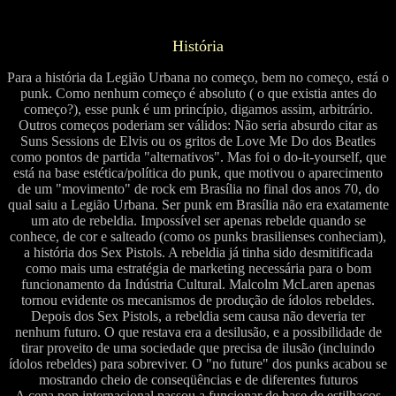
História
Para a história da Legião Urbana no começo, bem no começo, está o
punk. Como nenhum começo é absoluto ( o que existia antes do
começo?), esse punk é um princípio, digamos assim, arbitrário.
Outros começos poderiam ser válidos: Não seria absurdo citar as
Suns Sessions de Elvis ou os gritos de Love Me Do dos Beatles
como pontos de partida "alternativos". Mas foi o do-it-yourself, que
está na base estética/política do punk, que motivou o aparecimento
de um "movimento" de rock em Brasília no final dos anos 70, do
qual saiu a Legião Urbana. Ser punk em Brasília não era exatamente
um ato de rebeldia. Impossível ser apenas rebelde quando se
conhece, de cor e salteado (como os punks brasilienses conheciam),
a história dos Sex Pistols. A rebeldia já tinha sido desmitificada
como mais uma estratégia de marketing necessária para o bom
funcionamento da Indústria Cultural. Malcolm McLaren apenas
tornou evidente os mecanismos de produção de ídolos rebeldes.
Depois dos Sex Pistols, a rebeldia sem causa não deveria ter
nenhum futuro. O que restava era a desilusão, e a possibilidade de
tirar proveito de uma sociedade que precisa de ilusão (incluindo
ídolos rebeldes) para sobreviver. O "no future" dos punks acabou se
mostrando cheio de conseqüências e de diferentes futuros
A cena pop internacional passou a funcionar de base de estilhaços