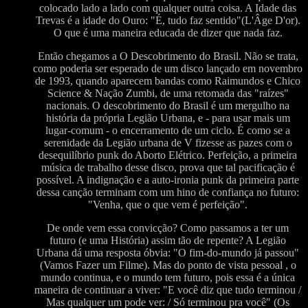
colocado lado a lado com qualquer outra coisa. A Idade das
Trevas é a idade do Ouro: "É, tudo faz sentido"(L'Âge D'or).
O que é uma maneira educada de dizer que nada faz.
Então chegamos a O Descobrimento do Brasil. Não se trata,
como poderia ser esperado de um disco lançado em novembro
de 1993, quando aparecem bandas como Raimundos e Chico
Science & Nação Zumbi, de uma retomada das "raízes"
nacionais. O descobrimento do Brasil é um mergulho na
história da própria Legião Urbana, e - para usar mais um
lugar-comum - o encerramento de um ciclo. É como se a
serenidade da Legião urbana de V fizesse as pazes com o
desequilíbrio punk do Aborto Elétrico. Perfeição, a primeira
música de trabalho desse disco, prova que tal pacificação é
possível. A indignação e a auto-ironia punk da primeira parte
dessa canção terminam com um hino de confiança no futuro:
"Venha, que o que vem é perfeição".
De onde vem essa convicção? Como passamos a ter um
futuro (e uma História) assim tão de repente? A Legião
Urbana dá uma resposta óbvia: "O fim-do-mundo já passou"
(Vamos Fazer um Filme). Mas do ponto de vista pessoal , o
mundo continua, e o mundo tem futuro, pois essa é a única
maneira de continuar a viver: "E você diz que tudo terminou /
Mas qualquer um pode ver: / Só terminou pra você" (Os