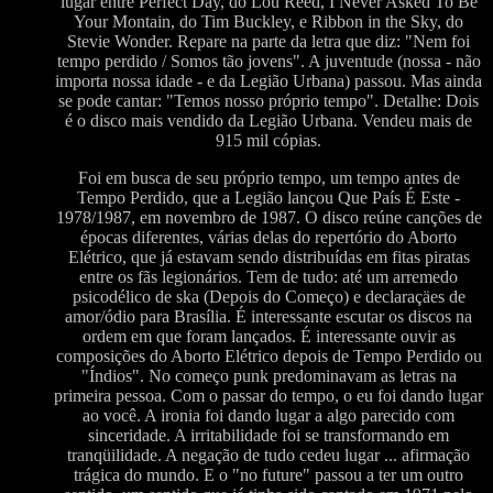
lugar entre Perfect Day, do Lou Reed, I Never Asked To Be
Your Montain, do Tim Buckley, e Ribbon in the Sky, do
Stevie Wonder. Repare na parte da letra que diz: "Nem foi
tempo perdido / Somos tão jovens". A juventude (nossa - não
importa nossa idade - e da Legião Urbana) passou. Mas ainda
se pode cantar: "Temos nosso próprio tempo". Detalhe: Dois
é o disco mais vendido da Legião Urbana. Vendeu mais de
915 mil cópias.
Foi em busca de seu próprio tempo, um tempo antes de
Tempo Perdido, que a Legião lançou Que País É Este -
1978/1987, em novembro de 1987. O disco reúne canções de
épocas diferentes, várias delas do repertório do Aborto
Elétrico, que já estavam sendo distribuídas em fitas piratas
entre os fãs legionários. Tem de tudo: até um arremedo
psicodélico de ska (Depois do Começo) e declaraçäes de
amor/ódio para Brasília. É interessante escutar os discos na
ordem em que foram lançados. É interessante ouvir as
composições do Aborto Elétrico depois de Tempo Perdido ou
"Índios". No começo punk predominavam as letras na
primeira pessoa. Com o passar do tempo, o eu foi dando lugar
ao você. A ironia foi dando lugar a algo parecido com
sinceridade. A irritabilidade foi se transformando em
tranqüilidade. A negação de tudo cedeu lugar ... afirmação
trágica do mundo. E o "no future" passou a ter um outro