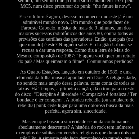
sentido, um sentido que já tinha sido cantado em 1971 pelo
MC5, num disco precursor do punk: "the future is now".
E se o futuro é agora, deve-se reconhecer que este já é um
admirável mundo novo. Um mundo que pode fazer de
Faroeste Caboclo, música de mais de 9 minutos, um dos
maiores sucessos radiofônicos dos anos 80, contra todas as
previsões das cartilhas das gravadoras. Então: que país (ou
que mundo) é este? Ninguém sabe. E a Legião Urbana se
recusa a dar uma resposta. Como diz a letra de Mais do
Mesmo, composição de 1987: "E agora você quer um retrato
do país / Mas queimaram o filme". Continuamos perdidos?
As Quatro Estações, lançado em outubro de 1989, é uma
retomada da trilha musical apontada em Dois. A religiosidade,
no sentido mais amplo dessa palavra, toma conta de todas as
faixas. Há Tempos, a primeira canção, dá o tom para o resto
do disco: "Disciplina é liberdade / Compaixão é fortaleza / Ter
bondade é ter coragem". A irônica rebeldia (ou simulacro de
rebeldia) punk cede lugar para uma dolorosa busca da mais
perfeita, agora sim, sinceridade.
Mas em que basear a sinceridade se ainda continuamos
absolutamente descrentes? A história do rock tem inúmeros
exemplos de súbitas conversões religiosas que duram dois ou
três LPs. A simpatia pelo lado demoníaco do mundo, que