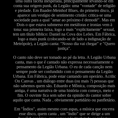
uma outra faceta inesperada, principalmente levando-se em
conta sua origem punk, da Legião: uma "vontade" de religião
e piedade. Em Baader-Meinhof Blues, do primeiro disco, já
aparece um vestígio de sentimento cristão: critica-se uma
sociedade para a qual "amar ao próximo é demodé". Mas em
Dois o que estava submerso em metáforas e ironias vem à
tona: sua primeira faixa, logo a mais "explicitamente" sexual,
tem um título bíblico: Daniel na Cova dos Leões. Em Fábrica,
logo a mais punk (colocando-se de lado a indignação de
Metrópole), a Legião canta: "Nosso dia vai chegar" e "Quero
justiça".
O canto não deve ser tomado ao pé da letra. A Legião Urbana
canta, mas o que é cantado não expressa necessariamente o
pensamento da Legião Urbana. O eu de cada canção nem
sempre pode ser confundido com o pensamento da Legião
Urbana. Em Fábrica, pode estar cantando um operário. Acrilic
On Canvas ‚ um diálogo entre duas (ou mais ?) pessoas que
não sabemos quem são. Eduardo e Mônica, composição mais
antiga, é uma narrativa de uma história com começo, meio e
fim. O ouvinte fica sem saber da opinião do cantor sobre
aquilo que canta. Nada ‚ obviamente partidário ou panfletário.
Em "Índios", assim mesmo com aspas, a música que encerra
esse disco, quem canta ‚ um "índio" que se dirige a um