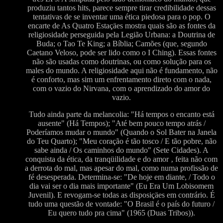
produziu tantos hits, parece sempre tirar credibilidade dessas
tentativas de se inventar uma ética piedosa para o pop. O
encarte de As Quatro Estaçäes mostra quais são as fontes da
religiosidade perseguida pela Legião Urbana: a Doutrina de
Buda; o Tao Te King; a Bíblia; Camões (que, segundo
Caetano Veloso, pode ser lido como o I Ching). Essas fontes
não são usadas como doutrinas, ou como solução para os
males do mundo. A religiosidade aqui não é fundamento, não
é conforto, mas sim um enfrentamento direto com o nada,
com o vazio do Nirvana, com o aprendizado do amor do
vazio.
Tudo ainda parte da melancolia: "Há tempos o encanto está
ausente" (Há Tempos); "Até bem pouco tempo atrás /
Poderíamos mudar o mundo" (Quando o Sol Bater na Janela
do Teu Quarto); "Meu coração é tão tosco / E tão pobre, não
sabe ainda / Os caminhos do mundo" (Sete Cidades). A
conquista da ética, da tranqüilidade e do amor ‚ feita não com
a derrota do mal, mas apesar do mal, como numa profissão de
fé desesperada. Determina-se: "De hoje em diante, / Todo o
dia vai ser o dia mais importante" (Eu Era Um Lobisomem
Juvenil). E revogam-se todas as disposiçäes em contrário. É
tudo uma questão de vontade: "O Brasil é o país do futuro /
Eu quero tudo pra cima" (1965 (Duas Tribos)).