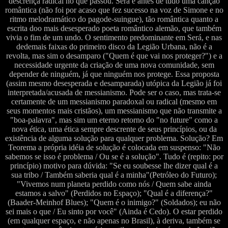
descrença radical no que passou. Será é antes de tudo uma canção
romântica (não foi por acaso que fez sucesso na voz de Simone e no
ritmo melodramático do pagode-suingue), tão romântica quanto a
escrita doo mais desesperado poeta romântico alemão, que também
vivia o fim de um undo. O sentimento predominante em Será, e nas
dedemais faixas do primeiro disco da Legião Urbana, não é a
revolta, mas sim o desamparo ("Quem é que vai nos proteger?") e a
necessidade urgente da criação de uma nova comunidade, sem
depender de ninguém, já que ninguém nos protege. Essa proposta
(assim mesmo desesperada e desamparada) utópica da Legião já foi
interpretada/acusada de messianismo. Pode ser o caso, mas trata-se
certamente de um messianismo paradoxal ou radical (mesmo em
seus momentos mais cristãos), um messianismo que não transmite a
"boa-palavra", mas sim um eterno retorno do "no future" como a
nova ética, uma ética sempre descrente de seus princípios, ou da
existência de alguma solução para qualquer problema. Solução? Em
Teorema a própria idéia de solução é colocada em suspenso: "Não
sabemos se isso é problema / Ou se é a solução". Tudo é (repito: por
princípio) motivo para dúvida: "Se eu soubesse lhe dizer qual é a
sua tribo / Também saberia qual é a minha"(Petróleo do Futuro);
"Vivemos num planeta perdido como nós / Quem sabe ainda
estamos a salvo" (Perdidos no Espaço); "Qual é a diferença?"
(Baader-Meinhof Blues); "Quem é o inimigo?" (Soldados); eu não
sei mais o que / Eu sinto por você" (Ainda é Cedo). O estar perdido
(em qualquer espaço, e não apenas no Brasil), à deriva, também se