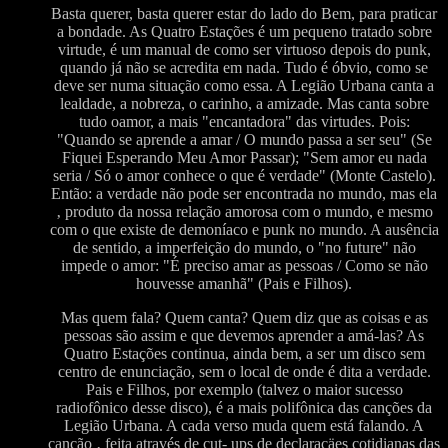
Basta querer, basta querer estar do lado do Bem, para praticar
a bondade. As Quatro Estações é um pequeno tratado sobre
virtude, é um manual de como ser virtuoso depois do punk,
quando já não se acredita em nada. Tudo é óbvio, como se
deve ser numa situação como essa. A Legião Urbana canta a
lealdade, a nobreza, o carinho, a amizade. Mas canta sobre
tudo oamor, a mais "encantadora" das virtudes. Pois:
"Quando se aprende a amar / O mundo passa a ser seu" (Se
Fiquei Esperando Meu Amor Passar); "Sem amor eu nada
seria / Só o amor conhece o que é verdade" (Monte Castelo).
Então: a verdade não pode ser encontrada no mundo, mas ela
‚ produto da nossa relação amorosa com o mundo, e mesmo
com o que existe de demoníaco e punk no mundo. A ausência
de sentido, a imperfeição do mundo, o "no future" não
impede o amor: "É preciso amar as pessoas / Como se não
houvesse amanhã" (Pais e Filhos).
Mas quem fala? Quem canta? Quem diz que as coisas e as
pessoas são assim e que devemos aprender a amá-las? As
Quatro Estações continua, ainda bem, a ser um disco sem
centro de enunciação, sem o local de onde é dita a verdade.
Pais e Filhos, por exemplo (talvez o maior sucesso
radiofônico desse disco), é a mais polifônica das canções da
Legião Urbana. A cada verso muda quem está falando. A
canção ‚ feita através de cut- ups de declaraçäes cotidianas das