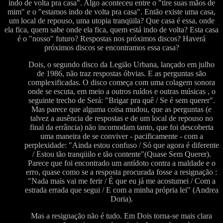
indo de volta pra casa". Algo aconteceu entre o "tire suas mãos de
mim" e o "estamos indo de volta pra casa". Então existe uma casa,
um local de repouso, uma utopia tranqüila? Que casa é essa, onde
ela fica, quem sabe onde ela fica, quem está indo de volta? Esta casa
é o "nosso" futuro? Respostas nos próximos discos? Haverá
próximos discos se encontramos essa casa?
Dois, o segundo disco da Legião Urbana, lançado em julho
de 1986, não traz respostas óbvias. E as perguntas são
complexificadas. O disco começa com uma colagem sonora
onde se escuta, em meio a outros ruídos e outras músicas , o
seguinte trecho de Será: "Brigar pra quê / Se é sem querer".
Mas parece que alguma coisa mudou, que as perguntas (e
talvez a ausência de respostas e de um local de repouso no
final da errância) não incomodam tanto, que foi descoberta
uma maneira de se conviver - pacificamente - com a
perplexidade: "Ainda estou confuso / Só que agora é diferente
/ Estou tão tranqüilo e tão contente"(Quase Sem Querer).
Parece que foi encontrado um antídoto contra a maldade e o
erro, quase como se a resposta procurada fosse a resignação :
"Nada mais vai me ferir / É que eu já me acostumei / Com a
estrada errada que segui / E com a minha própria lei" (Andrea
Doria).
Mas a resignação não é tudo. Em Dois torna-se mais clara