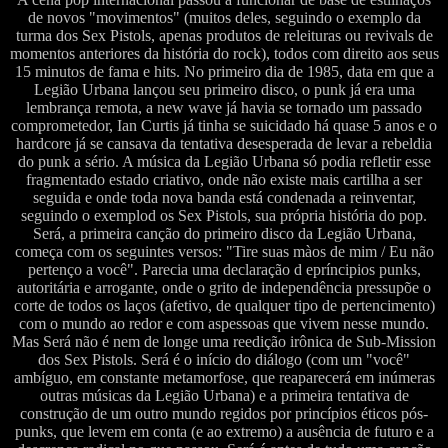
de novos "movimentos" (muitos deles, seguindo o exemplo da
turma dos Sex Pistols, apenas produtos de releituras ou revivals de
momentos anteriores da história do rock), todos com direito aos seus
15 minutos de fama e hits. No primeiro dia de 1985, data em que a
Legião Urbana lançou seu primeiro disco, o punk já era uma
lembrança remota, a new wave já havia se tornado um passado
comprometedor, Ian Curtis já tinha se suicidado há quase 5 anos e o
hardcore já se cansava da tentativa desesperada de levar a rebeldia
do punk a sério. A música da Legião Urbana só podia refletir esse
fragmentado estado criativo, onde não existe mais cartilha a ser
seguida e onde toda nova banda está condenada a reinventar,
seguindo o exemplod os Sex Pistols, sua própria história do pop.
Será, a primeira canção do primeiro disco da Legião Urbana,
começa com os seguintes versos: "Tire suas màos de mim / Eu não
pertenço a você". Parecia uma declaração d epríncipios punks,
autoritária e arrogante, onde o grito de independência pressupõe o
corte de todos os laços (afetivo, de qualquer tipo de pertencimento)
com o mundo ao redor e com aspessoas que vivem nesse mundo.
Mas Será não é nem de longe uma reedição irônica de Sub-Mission
dos Sex Pistols. Será é o início do diálogo (com um "você"
ambíguo, em constante metamorfose, que reaparecerá em inúmeras
outras músicas da Legião Urbana) e a primeira tentativa de
construção de um outro mundo regidos por princípios éticos pós-
punks, que levem em conta (e ao extremo) a ausência de futuro e a