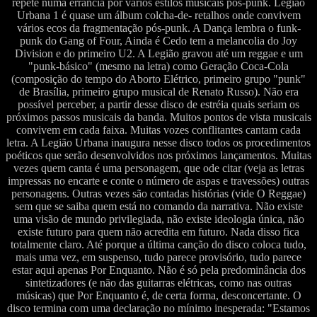
repete numa errância por vários estilos musicais pós-punk. Legião
Urbana 1 é quase um álbum colcha-de- retalhos onde convivem
vários ecos da fragmentação pós-punk. A Dança lembra o funk-
punk do Gang of Four, Ainda é Cedo tem a melancolia do Joy
Division e do primeiro U2. A Legião gravou até um reggae e um
"punk-básico" (mesmo na letra) como Geração Coca-Cola
(composição do tempo do Aborto Elétrico, primeiro grupo "punk"
de Brasília, primeiro grupo musical de Renato Russo). Não era
possível perceber, a partir desse disco de estréia quais seriam os
próximos passos musicais da banda. Muitos pontos de vista musicais
convivem em cada faixa. Muitas vozes conflitantes cantam cada
letra. A Legião Urbana inaugura nesse disco todos os procedimentos
poéticos que serão desenvolvidos nos próximos lançamentos. Muitas
vezes quem canta é uma personagem, que ode citar (veja as letras
impressas no encarte e conte o número de aspas e travessões) outras
personagens. Outras vezes são contadas histórias (vide O Reggae)
sem que se saiba quem está no comando da narrativa. Não existe
uma visão de mundo privilegiada, não existe ideologia única, não
existe futuro para quem não acredita em futuro. Nada disso fica
totalmente claro. Até porque a última canção do disco coloca tudo,
mais uma vez, em suspenso, tudo parece provisório, tudo parece
estar aqui apenas Por Enquanto. Não é só pela predominância dos
sintetizadores (e não das guitarras elétricas, como nas outras
músicas) que Por Enquanto é, de certa forma, desconcertante. O
disco termina com uma declaração no mínimo inesperada: "Estamos