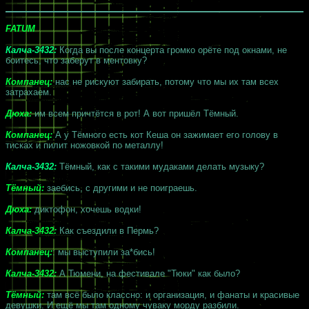
FATUM
Калча-3432:
Когда вы после концерта громко орёте под окнами, не
боитесь, что заберут в ментовку?
Компанец:
нас не рискуют забирать, потому что мы их там всех
затрахаем.
Дюха:
им всем причтётся в рот! А вот пришёл Тёмный.
Компанец:
А у Тёмного есть кот Кеша он зажимает его голову в
тисках и пилит ножовкой по металлу!
Калча-3432:
Тёмный, как с такими мудаками делать музыку?
Тёмный:
заебись, с другими и не поиграешь.
Дюха:
диктофон, хочешь водки!
Калча-3432:
Как съездили в Пермь?
Компанец:
: мы выступили за*бись!
Калча-3432:
А Тюмени, на фестивале "Тюки" как было?
Тёмный:
там всё было классно: и организация, и фанаты и красивые
девушки. И ещё мы там одному чуваку морду разбили.