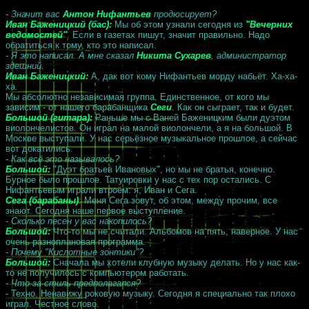
- Значит вас
Антон Нифантьев
продюсирует?
Иван Баженицкий (бас):
Мы об этом узнали сегодня из
"Вечерних
ведомостей"
. Если в газетах пишут, значит правильно. Надо
обратиться к тому, кто это написал.
- Я это написал. А мне сказал
Никита Сухарев
, администратор
здешний.
Иван Баженицкий:
А, дак вот кому Нифантьев морду набьёт. Ха-ха-
ха.
Мы абсолютно независимая группа. Единственное, от кого мы
зависим - от нашего барабанщика
Сеги
. Как он сыграет, так и будет.
Большой (гитара):
Раньше мы с Ваней Баженицким были дуэтом
виолончелистов. Он играл на малой виолончели, а я на большой. В
Москве выступали. У нас серьёзное музыкальное прошлое, а сейчас
вот докатились.
- Как всё это называлось?
Большой:
"Дуэт братьев Ивановых", но мы не братья, конечно.
Бурное было прошлое. Татуировки у нас с тех пор остались. С
Нифантьевым играли втроём: я, Иван и Сега.
Сега (барабаны)
: Меня Сега зовут, об этом, между прочим, все
знают. Сегодня наше первое выступление.
- Сколько песен у вас накопилось?
Большой:
Что-то мы не считали. Альбомов на пять, наверное. У нас
очень разноплановая программа.
- Почему "Кислотные зонтики"?
Большой:
Сначала мы хотели клубную музыку делать. Но у нас как-
то не получилось с компьютером работать.
- Что за стиль предполагался?
- Техно. Ненавижу роковую музыку. Сегодня я специально так плохо
играл. Честное слово.