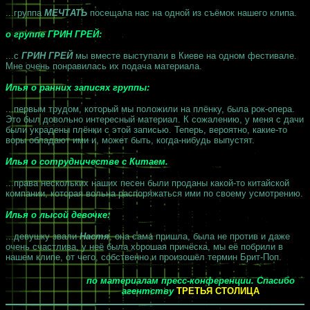
...группа
МЕЧТАТЬ
посещала нас на одной из съёмок нашего клипа.
о группе ГРИН ГРЕЙ:
...с
ГРИН ГРЕЙ
мы вместе выступали в Киеве на одном фестивале.
Мне очень понравилась их подача материала.
Илья о ранних записях группы:
...первым трудом, который мы положили на плёнку, была рок-опера.
Это был довольно интересный материал. К сожалению, у меня с дачи
были украдены плёнки с этой записью. Теперь, вероятно, какие-то
воры обладают ими и, может быть, когда-нибудь выпустят.
Илья о сотрудничестве с Китаем.
...права нескольких наших песен были проданы какой-то китайской
компании, которая вольна распоряжаться ими по своему усмотрению.
Илья о лысой девочке:
...девушку звали
Настя
, она сама пришла, была не против и даже
очень счастлива, у неё была хорошая причёска, мы её побрили в
нашем клипе, от чего, собственно и произошёл термин Брит-Поп.
по материалам пресс-конференции. Спасибо
агентству
ТРЕТЬЯ СТОЛИЦА