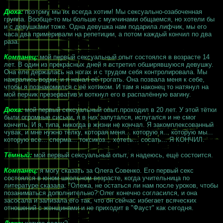
Дюха:
поэтому мы их всегда хотим! Мы сексуально-озабоченная
группа. Вообще-то мы больше с мужчинами общаемся, но хотели бы
и с девушками тоже. Одна девушка нам подарила лифчик, мы его
часа два примеривали на репетиции, а потом каждый кончил по два
раза.
Компанец:
мой первый сексуальный опыт состоялся в возрасте 14
лет. В один из прекрасных дней я встретил обширявшуюся девушку.
Она еле держалась на ногах и с трудом себя контролировала. Мы
нажрались водки, и я начал её трогать. Она позвала меня к себе,
чтобы я познакомился с её котиком. И там я наконец то натянул на
мой перчик презерватив и воткнул его в распалённую вагину.
Дюха:
мой первый сексуальный опыт проходил в 20 лет. У этой тётки
были огромные сиськи, я в них запутался, испугался и не смог
кончить. И я, типа, никогда в жизни не кончал. Я закомплексованный
чувак, и мне нужно тёлку, которая меня... которую я... которую мы...
которую все... сперма... токсикоз... хотеть... сосать... Я КОНЧИЛ.
Тёмный:
мой первый сексуальный опыт, я надеюсь, ещё состоится.
Компанец:
я могу сказать за Олега Совенко. Его первый секс
состоялся в юном школьном возрасте, когда учительница по
литературе сказала: "Олежа, не остаться ли нам после уроков, чтобы
позаниматься дополнительно? Олег конечно согласился, и она
засосала и зализала его так, что он сейчас избегает всяческих
отношений с женщинами и не приходит в "Фауст" как сегодня.