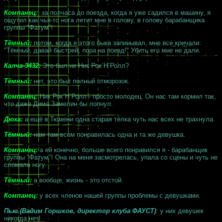
Компанец:
: за полчаса до поезда, когда я уже садился в машину, я
ощутил как чья-то нога летит мне в голову, в голову барабанщика
группы "Фатум"!
Тёмный:
потом, когда я этого быка запинывал, мне все кричали:
"Тёмный, давай быстрей, пора на поезд!" Убить его мне не дали.
Калча-3432:
Это был не Ник Рок`Н`Ролл?
Тёмный:
нет, это был полный отморозок.
Компанец:
Ник Рок`Н`Ролл - просто молодец. Он нас там кормил так,
что даже Дима Замелин бы лопнул.
Дюха:
а ещё в Тюмени одна старая тёлка чуть нас всех не трахнула.
Тёмный:
нам там всем понравилась одна и та же девушка.
Компанец:
а ей конечно, больше всего понравился я - барабанщик
группы "Фатум"! Она на меня засмотрелась, упала со сцены и чуть не
сломала ногу.
Тёмный:
а вообще, жизнь - это отстой.
Компанец:
у всех членов нашей группы проблемы с девушками.
Пью (Вадим Горшков, директор клуба ФАУСТ)
: у них девушек
никогда нет!