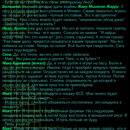
- Куда же вы сегодня всю свою электронику дели?
Большой:
Мы свой аппарат дали взаймы
Жану Мишелю Жарру
. У
него сегодня важное выступление в Монако. Самим пришлось играть
на гитарах. А рок-музыка - полный отстойник. Это я авторитетно
заявляю. Наш стиль можно будет назвать "некромантик эйсид-джаз".
- Продюсера будете искать?
Иван: Антон
уже дал согласие. Мы его встретили, показали газетку,
где написано, что мы - его проект. Сначала он заявил: "Я набью
морду тому, кто это написал" (его слова, серьёзно). А потом сказал:
"Раз такое дело, придется называться вашим продюсером". Мы его
поймали на слове. Теперь он попал. Всё было при свидетелях. Сега
может подтвердить.
Сега:
Да, это точно, мы его уже к себе записали.
- Макс, ты раньше играл в группе "Нет, и не будет"?
Макс Курганов (вокал):
Да, в этой группе я играл на басу. Были и
другие мелкие команды. Именно тогда я приобрёл вредную привычку
раздеваться на сцене. Осуществлял её на каждом концерте. Я много
на себя всего надевал: всякие куртки, пальто, куртки Аляски. Потом
потихоньку их сбрасывал. Степень откровенности, до которой я
дошёл сегодня, для меня пока что не превзойдена.
- Это у тебя будет прогрессировать?
Макс:
На следующем концерте я покажу ВСЁ. Мне нечего будет
скрывать. Все ВСЁ увидят.
- Может быть, следует обнажаться постепенно, от концерта к
концерту?
Макс:
Нет. Я склонен к радикальным формам. На следующем
концерте я покажу всё, а потом буду выступать в монашеской рясе. И
ничего никому не показывать. И петь больше не буду.
- Петь учился?
Макс:
Разве по тому, что было слышно из зала, можно сказать, что я