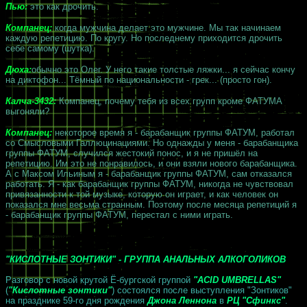
Пью:
это как дрочить.
Компанец:
когда мужчина делает это мужчине. Мы так начинаем
каждую репетицию. По кругу. Но последнему приходится дрочить
себе самому (шутка).
Дюха:
обычно это Олег. У него такие толстые ляжки... я сейчас кончу
на диктофон... Тёмный по национальности - грек... (просто гон).
Калча-3432:
Компанец, почему тебя из всех групп кроме ФАТУМА
выгоняли?
Компанец:
некоторое время я - барабанщик группы ФАТУМ, работал
со Смысловыми Галлюцинациями. Но однажды у меня - барабанщика
группы ФАТУМ, случился жестокий понос, и я не пришёл на
репетицию. Им это не понравилось, и они взяли нового барабанщика.
А с Максом Ильиным я - барабанщик группы ФАТУМ, сам отказался
работать. Я - как барабанщик группы ФАТУМ, никогда не чувствовал
привязанности к той музыке, которую он играет, и как человек он
показался мне весьма странным. Поэтому после месяца репетиций я
- барабанщик группы ФАТУМ, перестал с ними играть.
"КИСЛОТНЫЕ ЗОНТИКИ" - ГРУППА АНАЛЬНЫХ АЛКОГОЛИКОВ
Разговор с новой крутой Ё-бургской группой
"ACID UMBRELLAS"
(
"Кислотные зонтики"
) состоялся после выступления "Зонтиков"
на празднике 59-го дня рождения
Джона Леннона
в
РЦ "Сфинкс"
.