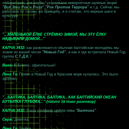
лаборатории, рок-клубы, устраивали невероятные шумные акции:
"Всё Это Рок`н Ролл"
,
"Рок Против Террора"
и.т.д. Сейчас мы
работаем по такому же принципу, и я считаю, это верные шаги в
культуре.
"...МАЛЕНЬКОЙ ЁЛКЕ СТРЁМНО ЗИМОЙ, МЫ ЭТУ ЁЛКУ
НАДЫБАЛИ ДОМОЙ..."
КАЛЧА 3432:
как развлекается обычная балтийская молодёжь мы
знаем из вашей песни
"Новый Год"
, а как и где встречала Новый Год
группа
С.Т.Д.К.
?
Вэлл:
В Египте, офигительно!
Лена Тэ:
Прямо в Новый Год в Красном море купались. Это было
здорово.
"...БАЛТИКА, БАЛТИКА, БАЛТИКА...КАК БАЛТИЙСКИЙ ОКЕАН
БУТЫЛКА ГЛУБОКА..." (чисто за пиво разговор)
КАЛЧА 3432:
Ваша любимая цифра пива
"Балтика"
.
Серж:
Девятка.
Лена Тэ:
Тройка.