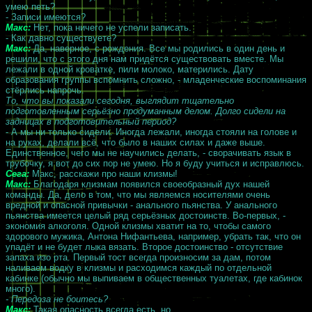
умею петь?
- Записи имеются?
Макс:
Нет, пока ничего не успели записать.
- Как давно существуете?
Макс:
Да, наверное, с рождения. Все мы родились в один день и
решили, что с этого дня нам придётся существовать вместе. Мы
лежали в одной кроватке, пили молоко, матерились. Дату
образования группы вспомнить сложно, - младенческие воспоминания
стёрлись напрочь.
То, что вы показали сегодня, выглядит тщательно
подготовленным серьёзно продуманным делом. Долго сидели на
задницах в подготовительный период?
- А мы ни только сидели. Иногда лежали, иногда стояли на голове и
на руках, делали всё, что было в наших силах и даже выше.
Единственное, чего мы не научились делать, - сворачивать язык в
трубочку, я вот до сих пор не умею. Но я буду учиться и исправлюсь.
Сега:
Макс, расскажи про наши клизмы!
Макс:
Благодаря клизмам появился своеобразный дух нашей
команды. Да, дело в том, что мы являемся носителями очень
вредной и опасной привычки - анального пьянства. У анального
пьянства имеется целый ряд серьёзных достоинств. Во-первых, -
экономия алкоголя. Одной клизмы хватит на то, чтобы самого
здорового мужика, Антона Нифантьева, например, убрать так, что он
упадёт и не будет лыка вязать. Второе достоинство - отсутствие
запаха изо рта. Первый тост всегда произносим за дам, потом
наливаем водку в клизмы и расходимся каждый по отдельной
кабинке (обычно мы выпиваем в общественных туалетах, где кабинок
много).
- Передоза не боитесь?
Макс:
Такая опасность всегда есть, но...