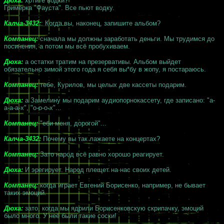
Дюха:
хотите водки?
Гримёрка "Фауста". Все пьют водку.
Калча-3432:
: Когда вы, наконец, запишите альбом?
Компанец:
сначала мы должны заработать деньги. Мы трудимся до
посинения, а потом мы всё пробухиваем.
Дюха:
а остатки тратим на презервативы. Альбом выйдет
обязательно зимой этого года я себя вы*бу в жопу, я постараюсь.
Компанец:
тебе, Курилов, мы целых две кассеты подарим.
Дюха:
а Замелину мы подарим аудиопорнокассету, где записано: "а-
а-а-а-х", "о-о-о-х"...
Компанец:
"еби меня, дорогой"...
Калча-3432:
Почему вы так лажаете на концертах?
Компанец:
Зато народ всё равно хорошо реагирует.
Дюха:
И эрегирует. Народ плещет на нас своих детей.
Компанец:
когда играет Евгений Борисенко, например, не бывает
таких эмоций.
Дюха:
зато, когда мы ядрили Борисенковскую скрипачку, эмоций
было много. У неё были такие соски!