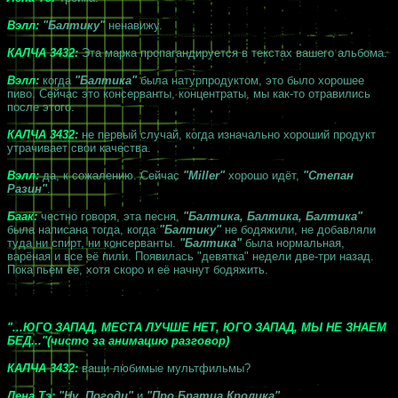
Вэлл:
"Балтику"
ненавижу.
КАЛЧА 3432:
Эта марка пропагандируется в текстах вашего альбома.
Вэлл:
когда
"Балтика"
была натурпродуктом, это было хорошее
пиво. Сейчас это консерванты, концентраты, мы как-то отравились
после этого.
КАЛЧА 3432:
не первый случай, когда изначально хороший продукт
утрачивает свои качества.
Вэлл:
да, к сожалению. Сейчас
"Miller"
хорошо идёт,
"Степан
Разин"
.
Баак:
честно говоря, эта песня,
"Балтика, Балтика, Балтика"
была написана тогда, когда
"Балтику"
не бодяжили, не добавляли
туда ни спирт, ни консерванты.
"Балтика"
была нормальная,
варёная и все её пили. Появилась "девятка" недели две-три назад.
Пока пьём её, хотя скоро и её начнут бодяжить.
"...ЮГО ЗАПАД, МЕСТА ЛУЧШЕ НЕТ, ЮГО ЗАПАД, МЫ НЕ ЗНАЕМ
БЕД..."(чисто за анимацию разговор)
КАЛЧА 3432:
ваши любимые мультфильмы?
Лена Тэ:
"Ну, Погоди"
и
"Про Братца Кролика"
.