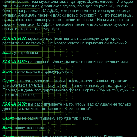
политическим, чем музыкальным, я цитирую
Шулинского:
"Это едва
ли не единственная украинская группа, поющая по-русски", но ему
больше понравилась
С.Т.Д.К.
, которая исполнила хорошую весёлую
музыку. Ансамбль песни и пляски новых русских? Ну что поделаешь,
ну слушают нас новые русские - нравится значит. Но мы и простым
людям нравимся.
С.Т.Д.К.
- ансамбль песни и пляски всех русских, и
новых и старых - все слушают.
КАЛЧА 3432:
музыка у вас позитивная, на широкую аудиторию
рассчитана, поэтому вы не употребляете ненормативной лексики?
Баак:
употребляем.
КАЛЧА 3432:
на вашем альбоме мы ничего подобного не заметили.
Вэлл:
такие варианты цензуируются,
Серж:
есть рэп-сборники, которые выходят небольшими тиражами,
там
EXPLICT LYRICS
присутствует. Конечно, выходить на Красную
Площадь в день государственного флага и орать: "У-у на х*й, суки!" -
это не корректно,
КАЛЧА 3432:
вы рассчитываете на то, чтобы вас слушали не только
девочки и мальчики, но также их мамы и папы?
Серж:
мы не рассчитываем, это уже так и есть.
Вэлл:
сразу так повелось.