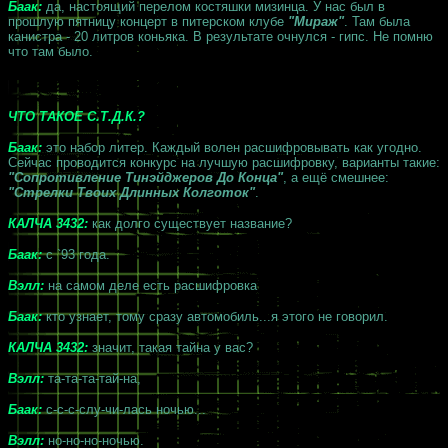
Баак:
да, настоящий перелом костяшки мизинца. У нас был в
прошлую пятницу концерт в питерском клубе
"Мираж"
. Там была
канистра - 20 литров коньяка. В результате очнулся - гипс. Не помню
что там было.
ЧТО ТАКОЕ С.Т.Д.К.?
Баак:
это набор литер. Каждый волен расшифровывать как угодно.
Сейчас проводится конкурс на лучшую расшифровку, варианты такие:
"Сопротивление Тинэйджеров До Конца"
, а ещё смешнее:
"Стрелки Твоих Длинных Колготок"
.
КАЛЧА 3432:
как долго существует название?
Баак:
с `93 года.
Вэлл:
на самом деле есть расшифровка
Баак:
кто узнает, тому сразу автомобиль...я этого не говорил.
КАЛЧА 3432:
значит, такая тайна у вас?
Вэлл:
та-та-та-тай-на,
Баак:
с-с-с-слу-чи-лась ночью...
Вэлл:
но-но-но-ночью.