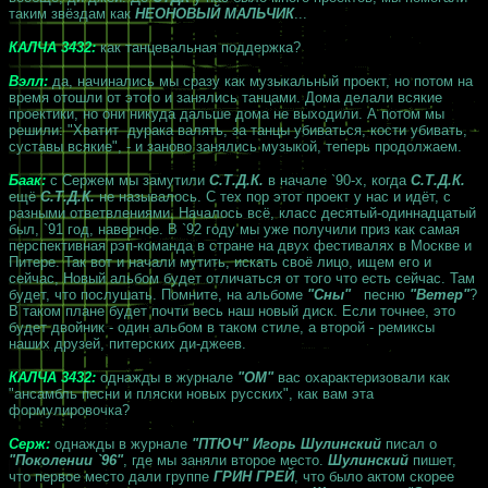
таким звёздам как
НЕОНОВЫЙ МАЛЬЧИК
...
КАЛЧА 3432:
как танцевальная поддержка?
Вэлл:
да, начинались мы сразу как музыкальный проект, но потом на
время отошли от этого и занялись танцами. Дома делали всякие
проектики, но они никуда дальше дома не выходили. А потом мы
решили: "Хватит дурака валять, за танцы убиваться, кости убивать,
суставы всякие", - и заново занялись музыкой, теперь продолжаем.
Баак:
с Сержем мы замутили
С.Т.Д.К.
в начале `90-х, когда
С.Т.Д.К.
ещё
С.Т.Д.К.
не называлось. С тех пор этот проект у нас и идёт, с
разными ответвлениями. Началось всё, класс десятый-одиннадцатый
был, `91 год, наверное. В `92 году мы уже получили приз как самая
перспективная рэп-команда в стране на двух фестивалях в Москве и
Питере. Так вот и начали мутить, искать своё лицо, ищем его и
сейчас, Новый альбом будет отличаться от того что есть сейчас. Там
будет, что послушать. Помните, на альбоме
"Сны"
песню
"Ветер"
?
В таком плане будет почти весь наш новый диск. Если точнее, это
будет двойник - один альбом в таком стиле, а второй - ремиксы
наших друзей, питерских ди-джеев.
КАЛЧА 3432:
однажды в журнале
"ОМ"
вас охарактеризовали как
"ансамбль песни и пляски новых русских", как вам эта
формулировочка?
Серж:
однажды в журнале
"ПТЮЧ" Игорь Шулинский
писал о
"Поколении `96"
, где мы заняли второе место.
Шулинский
пишет,
что первое место дали группе
ГРИН ГРЕЙ
, что было актом скорее