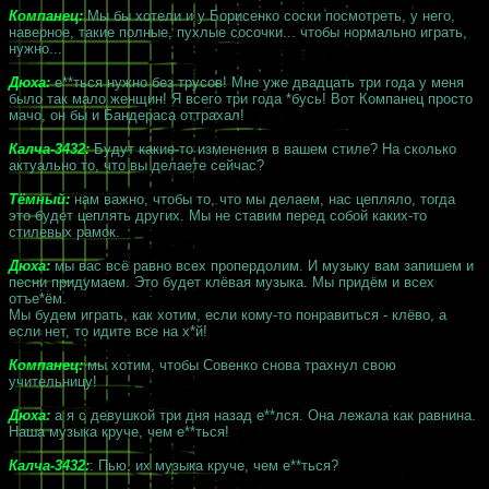
Компанец:
Мы бы хотели и у Борисенко соски посмотреть, у него,
наверное, такие полные, пухлые сосочки... чтобы нормально играть,
нужно...
Дюха:
е**ться нужно без трусов! Мне уже двадцать три года у меня
было так мало женщин! Я всего три года *бусь! Вот Компанец просто
мачо, он бы и Бандераса оттрахал!
Калча-3432:
Будут какие-то изменения в вашем стиле? На сколько
актуально то, что вы делаете сейчас?
Тёмный:
нам важно, чтобы то, что мы делаем, нас цепляло, тогда
это будет цеплять других. Мы не ставим перед собой каких-то
стилевых рамок.
Дюха:
мы вас всё равно всех пропердолим. И музыку вам запишем и
песни придумаем. Это будет клёвая музыка. Мы придём и всех
отъе*ём.
Мы будем играть, как хотим, если кому-то понравиться - клёво, а
если нет, то идите все на х*й!
Компанец:
мы хотим, чтобы Совенко снова трахнул свою
учительницу!
Дюха:
а я с девушкой три дня назад е**лся. Она лежала как равнина.
Наша музыка круче, чем е**ться!
Калча-3432:
: Пью, их музыка круче, чем е**ться?