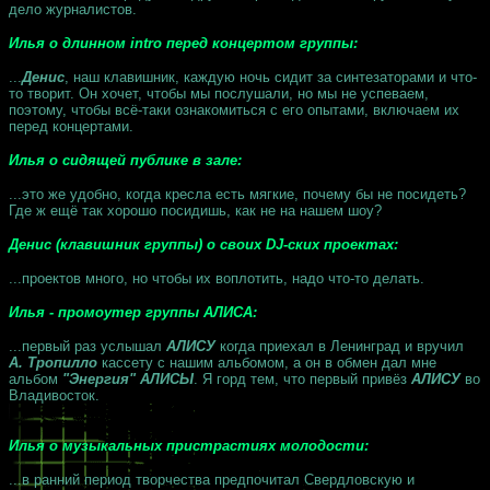
дело журналистов.
Илья о длинном intro перед концертом группы:
...
Денис
, наш клавишник, каждую ночь сидит за синтезаторами и что-
то творит. Он хочет, чтобы мы послушали, но мы не успеваем,
поэтому, чтобы всё-таки ознакомиться с его опытами, включаем их
перед концертами.
Илья о сидящей публике в зале:
...это же удобно, когда кресла есть мягкие, почему бы не посидеть?
Где ж ещё так хорошо посидишь, как не на нашем шоу?
Денис (клавишник группы) о своих DJ-ских проектах:
...проектов много, но чтобы их воплотить, надо что-то делать.
Илья - промоутер группы АЛИСА:
...первый раз услышал
АЛИСУ
когда приехал в Ленинград и вручил
А. Тропилло
кассету с нашим альбомом, а он в обмен дал мне
альбом
"Энергия" АЛИСЫ
. Я горд тем, что первый привёз
АЛИСУ
во
Владивосток.
Илья о музыкальных пристрастиях молодости:
...в ранний период творчества предпочитал Свердловскую и