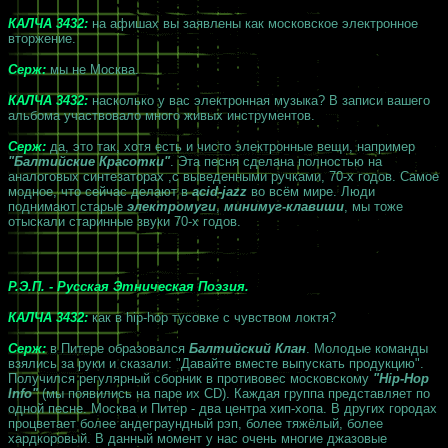
КАЛЧА 3432:
на афишах вы заявлены как московское электронное
вторжение.
Серж:
мы не Москва.
КАЛЧА 3432:
насколько у вас электронная музыка? В записи вашего
альбома участвовало много живых инструментов.
Серж:
да, это так, хотя есть и чисто электронные вещи, например
"Балтийские Красотки"
. Эта песня сделана полностью на
аналоговых синтезаторах ,с выведенными ручками, 70-х годов. Самое
модное, что сейчас делают в
acid-jazz
во всём мире. Люди
поднимают старые
электромуги
,
минимуг-клавиши
, мы тоже
отыскали старинные звуки 70-х годов.
Р.Э.П. - Русская Этническая Поэзия.
КАЛЧА 3432:
как в hip-hop тусовке с чувством локтя?
Серж:
в Питере образовался
Балтийский Клан
. Молодые команды
взялись за руки и сказали: "Давайте вместе выпускать продукцию".
Получился регулярный сборник в противовес московскому
"Hip-Hop
Info"
(мы появились на паре их CD). Каждая группа представляет по
одной песне. Москва и Питер - два центра хип-хопа. В других городах
процветает более андеграундный рэп, более тяжёлый, более
хардкоровый. В данный момент у нас очень многие джазовые