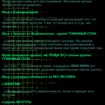
Питерскую рок-сцену для прослушивания. Московская музыка
никогда особо не нравилась.
Илья о Екатеринбурге:
...город Екатеринбург отличается хорошей организацией того, что
происходит вокруг артистов. У вас тут всегда все от и до, без
эксцессов.
Илья о друзьях из Владивостока - группе ТУМАННЫЙ СТОН:
...у ребят уже восемь клипов и ни одного альбома. Мы решили
заняться этим проектом, чтобы пополнить наш разнообразный и
чудесный российский музыкальный рынок ещё одним открытием года.
Юрий (гитарист группы, экс ПТИЦА ЗУ) о стиле группы
ТУМАННЫЙ СТОН:
.
..их стиль... платоническое порно, сокращённо
ПЛАТ-ПОРН
(это
нововведение встречается дружным одобрительным смехом группы).
Илья о коллегах издающихся на REC RECORDS:
о ВАЛЕРИИ:
...с
Валерией
мы как-то ужинали вместе, потом я навещал её в
больнице.
о группе МЕЧТЧТЬ: