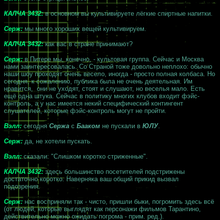
КАЛЧА 3432:
в основном вы культивируете лёгкие спиртные напитки.
Серж:
мы много хороших вещей культивируем.
КАЛЧА 3432:
как вас в стране принимают?
Серж:
в Питере мы, конечно, - культовая группа. Сейчас и Москва
нами заинтересовалась. Со Страной тоже довольно неплохо: обычно
наши шоу проходят очень весело, иногда - просто полная колбаса. Но
сегодня, к сожалению, публика была не очень деятельная. Им
нравится, они не уходят, стоят и слушают, но веселья мало. Есть
ещё одна штука. Сейчас в политику многих клубов входит фэйс-
контроль, а у нас имеется некий специфический контингент
слушателей, которые фэйс-контроль могут не пройти.
Вэлл:
сегодня
Сержа
с
Бааком
не пускали в
ЮЛУ
.
Серж:
да, не хотели пускать.
Вэлл:
сказали: "Слишком коротко стриженные".
КАЛЧА 3432:
здесь большинство посетителей подстрижены
достаточно коротко. Наверняка ваш общий прикид вызвал
подозрения.
Серж:
нас восприняли так - чисто, пришли быки, погромить здесь всё
(от людей, которые выглядят как персонажи фильмов Тарантино,
действительно можно ожидать погрома - прим. ред.).