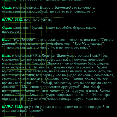
Серж:
мультфильмы...
Бивис и Баттхед
это конечно, а
отечественные - про рыбака, где всё во всё превращается.
КАЛЧА 3432:
понятно о чём ты...
Серж:
...вот, вот, "будешь нашим кораблём, будешь нашим
паровозом".
Вэлл:
"Ну, Погоди"
- это классика, хотя, конечно, плагиат с
"Тома и
Джерри"
, из музыкальных мультфильмов -
"Три Мушкетёра"
,
"...меня не слышат это минус, но и не гонят, это плюс".
Баак:
мультфильм? Как
Красная Шапочка
встречала Новый Год.
Смотрели? Его показывали всего два раза, полупластилиновый
мультфильм. Там
Красная Шапочка
- такая блатная баба, ходила
всех застраивала. Первый раз смотрел - просто уржался. Редкий
мультфильм, хочу записать, но всё никак не могу. А, вообще-то, мы
все фанаты
АЛЬФА
, все серии у нас на видео записаны, собираемся,
смотрим, прикалываемся. Там куча шуток. "Вилли, почему ты всё
время что-то чинишь?" - "Альф, это потому, что ты всё время что-то
ломаешь" - "Мы неплохо дополняем друг друга!". Или, Альф
поссорился с Вилли, чё-то бычились друг на друга, а потом Вилли
говорит: "Ладно, Альф, не будем ссориться, на пять", - "На четыре,
один за мной", ну у него же четыре пальца на руке. Кора просто.
КАЛЧА 3432:
да у тебя у самого с пальцами не всё в порядке. Что
это, настоящий перелом?