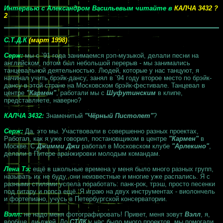
Интервью с
Александром Васильевым
читайте в
КАЛЧА 3432 ?
2
С.Т.Д.К
(март 1998)
Серж:
мы с `91 года занимаемся рэп-музыкой, делали песни на
английском, потом был небольшой перерыв - мы занимались
танцевальной деятельностью. Людей, которые у нас танцуют, я
начинал учить брэйк-дансу, занял в `94 году второе место по брэйк-
дансу в этой стране на Московском брэйк-фестивале. Танцевал в
центре
"Кармен"
, работали мы с
Шуфутинским
в клипе,
представляете, наверно?
КАЛЧА 3432:
Знаменитый
"Чёрный Пистолет"
?
Серж:
Да, это мы. Участвовали в совершенно разных проектах,
Работал, как я уже говорил, постановщиком в центре
"Кармен"
в
Москве. С
Джимми Джи
работал в Московском клубе
"Арлекино"
,
делали в Питере аранжировки молодым командам.
Лена Тэ:
ещё в школьные времена у меня было много разных групп,
называть их не буду, они неизвестные и многие уже распались. Я с
разными стилями успела поработать: панк-рок, трэш, просто песенки
под гитару и попса ещё. Я играю на двух инструментах - виолончель
и фортепиано, учусь в Петербургской консерватории.
Вэлл:
не надо меня фотографировать! Привет, меня зовут
Вэлл
, я,
вообще, ди-джей. До
СТДК
у нас было много проектов, мы помогали