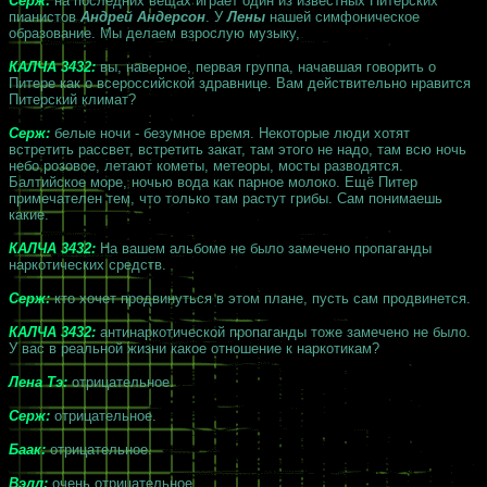
Серж:
на последних вещах играет один из известных Питерских
пианистов
Андрей Андерсон
. У
Лены
нашей симфоническое
образование. Мы делаем взрослую музыку,
КАЛЧА 3432:
вы, наверное, первая группа, начавшая говорить о
Питере как о всероссийской здравнице. Вам действительно нравится
Питерский климат?
Серж:
белые ночи - безумное время. Некоторые люди хотят
встретить рассвет, встретить закат, там этого не надо, там всю ночь
небо розовое, летают кометы, метеоры, мосты разводятся.
Балтийское море, ночью вода как парное молоко. Ещё Питер
примечателен тем, что только там растут грибы. Сам понимаешь
какие.
КАЛЧА 3432:
На вашем альбоме не было замечено пропаганды
наркотических средств.
Серж:
кто хочет продвинуться в этом плане, пусть сам продвинется.
КАЛЧА 3432:
антинаркотической пропаганды тоже замечено не было.
У вас в реальной жизни какое отношение к наркотикам?
Лена Тэ:
отрицательное.
Серж:
отрицательное.
Баак:
отрицательное.
Вэлл:
очень отрицательное.