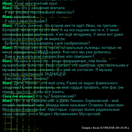
Иван:
У нас многолетний опыт.
Макс:
Мы это с рождения впитали.
- У вас клизмы персональной емкости?
Макс:
разумеется.
- У кого самая большая?
Макс:
У Сеги, конечно. На втором месте идёт Иван, на третьем -
Большой, несмотря на его имя. А на последнем месте я. У меня
клизмочка самая маленькая, я же ещё младенец. У меня вот даже
волосы на голове ещё не выросли.
- Будете популяризировать своё изобретение?
Макс:
В городе уже есть таксисты-оральные пьяницы, которых не
могут определить ГИБДД-шники. Кое-чего мы уже добились.
- Вам в музыкальном творчестве это помогает?
Макс:
Музыка и пьянство - вещи неразрывные, тем более
музыкальное пьянство. Иван считает, что наиболее чувствительная к
музыке часть тела - это ноги. Я с ним не согласен. Я музыку
чувствую собственной ЗАДНИЦЕЙ.
- Как тебе Джон Леннон?
Макс:
Джон Леннон - это мой отец. Разве не видно фамильного
сходства? Стоит посмотреть, на мой гордый профиль, или фас (не
помню, где что), чтобы всё понять.
Сега (не въехав):
Кто ты? Березовский?
Макс:
Нет, я не Березовский, я Джон Леннон. Березовский - мой
второй, приёмный папа. Иногда меня называют Отавион Борисович
Мохнаткин-Березовский. Некоторые, гораздо более радикальные
люди говорят, что я Модест Ивлампьевич Мусоргский.
Говорил Коля КУРИЛОВ (09.10.99.).