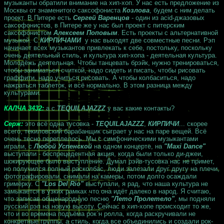
музыканты обратили внимание на хип-хоп. У нас есть предложение из
Москвы от знаменитого саксофониста
Козлова
, будем с ним делать
проект. В Питере есть
Сергей Варенцов
- один из acid-джазовых
саксофонистов, в Питере же у нас был проект с питерским
саксофонистом
Алексеем Поповым
. Есть проекты с альтернативной
музыкой. С
КИРПИЧАМИ
у нас выходят две совместные песни. Рэп
начинает всех музыкантов привлекать к себе, постольку, поскольку
очень деятельный стиль, и культура хип-хопа - деятельная культура.
Молодёжь деятельная. Чтобы танцевать брэйк, нужно тренироваться,
чтобы заниматься считкой, надо сидеть и писать, чтобы рисовать
граффити, надо учиться рисовать. А чтобы колбаситься, надо
нажраться таблеток, и всё нормально. В этом разница между
культурами.
КАЛЧА 3432:
а с
TEQUILAJAZZZ
у вас какие контакты?
Серж:
это всё одна тусовка -
TEQUILAJAZZZ
,
КИРПИЧИ
... скорее
всего, текиловский барабанщик сыграет у нас на паре вещей. Всё
очень тесно переплелось. Мы с симфоническими музыкантами
играли, с
Любой Успенской
на одном концерте, на
"Maxi Dance"
выступали - беспрецедентная акция, когда были только ди-джеи,
шокирующее было выступление. Думал рэйв-тусовка нас не примет,
но получился полный расколбас, люди залезали друг другу на плечи,
фотографировали, снимали на камеры, потом долго осаждали
гримёрку. С
"Los Del Rio"
выступали, я рад, что наша культура не
замыкается в узких рамках что она идёт далеко в народ. Я считаю,
что записав общенародную песню
"Лето Пролетело"
, мы подняли
русский рэп на новую высоту. Сейчас в хип-хопе происходит то же,
что и во времена подъёма рок`н ролла, когда раскручивали не
конкретные группы, а стиль, когда все объединились и создали рок-