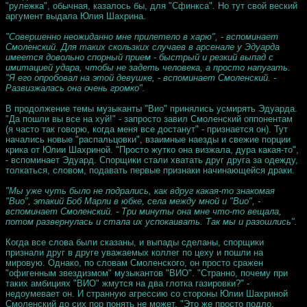
"рулежка", обычная, казалось бы, для "Сфинкса". Но тут свой веский
аргумент выдала Юлия Шахрина.
"Совершенно неожиданно мне прилетело в харю", - вспоминает
Смоленский. Для таких скользких случаев в арсенале у Эдуарда
имеется довольно спорный прием - быстрый и резкий выпад с
имитацией удара, чтобы не задеть человека, а просто напугать.
"Я его опробовал на этой девушке, - вспоминает Смоленский. -
Развизжалась она очень громко".
В продолжение темы музыканты "Вио" принялись усмирять Эдуарда.
"Да пошли вы все на хуй!" - запросто завил Смоленский оппонентам
(я часто так говорю, когда меня все достанут" - признается он). Тут
начались новые "распальцовки", взаимные наезды и свежие порции
крика от Юлии Шахриной. "Просто жутко она визжала, дура какая-то",
- вспоминает Эдуард. Спорщики стали хватать друг друга за одежду,
толкаться, словом, подавать первые признаки начинающейся драки.
"Мы уже чуть было не подрались, как вдруг какая-то знакомая
"Вио", этакий Боб Марли в юбке, села между мной и "Вио", -
вспоминает Смоленский. - Три минуты она мне что-то вещала,
потом развернулась и стала их успокаивать. Так мы и разошлись".
Когда все слова были сказаны, и выпады сделаны, спорщики
признали друг в друге уважаемых коллег по цеху и пошли на
мировую. Однако, по словам Смоленского, он просто сражен
"офигенным звездизмом" музыкантов "ВИО". "Странно, почему при
таких амбициях "ВИО" жмутся на два глотка газировки?" -
недоумевает он. И странную агрессию со стороны Юлии Шахриной
Смоленский до сих пор понять не может. "Это же просто подло,