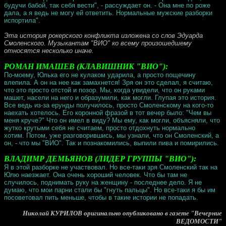
будучи бабой, так себя вести", - рассуждает он. - Она мне по роже
дала, а я ведь не могу ей ответить. Нормальные мужские разборки
испортила".
Эта история рокерского конфликта изложена со слов Эдуарда
Смоленского. Музыкантам "ВИО" ко всему произошедшему
относятся несколько иначе.
РОМАН ИМАШЕВ (КЛАВИШНИК "ВИО"):
По-моему, Юлька его не кулаком ударила, а просто пощечину
влепила. А он на нее как замахнется! Зря он это сделал, я считаю,
что это просто отстой и позор. Мы, когда увидели, что он руками
машет, насели на него и образумили, как могли. Глупая это история.
Все ведь из-за ерунды получилось, просто Смоленскому на кого-то
наехать хотелось. Его коронной фразой в тот вечер было: "Чем вы
меня круче?" Что он имел в виду? Мы ему, как могли, объясняли, что
жутко крутыми себя не считаем, просто отдохнуть нормально
хотим. Потом, уже разговорившись, мы узнали, что он Смоленский, а
он, - что мы "ВИО". Так и познакомились, выпили пива и помирились.
ВЛАДИМР ДЕМЬЯНОВ (ЛИДЕР ГРУППЫ "ВИО"):
Я в этой разборке не участвовал. Но все-таки зря Смоленский так на
Юлю наезжает. Она очень хороший человек. Что бы там не
случилось, поднимать руку на женщину - последнее дело. Я не
думаю, что мои парни стали бы "гнуть пальцы". Но все-таки я бы им
посоветовал пить меньше, чтобы в такие истории не попадать.
Николай КУРИЛОВ оригинально опубликовано в газете "Вечерние
ВЕДОМОСТИ"