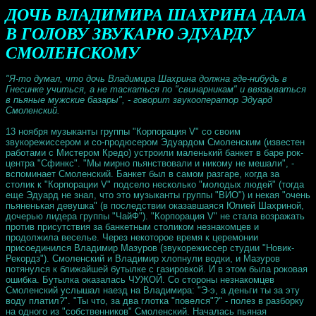
ДОЧЬ ВЛАДИМИРА ШАХРИНА ДАЛА
В ГОЛОВУ ЗВУКАРЮ ЭДУАРДУ
СМОЛЕНСКОМУ
"Я-то думал, что дочь Владимира Шахрина должна где-нибудь в
Гнесинке учиться, а не таскаться по "свинарникам" и ввязываться
в пьяные мужские базары", - говорит звукооператор Эдуард
Смоленский.
13 ноября музыканты группы "Корпорация V" со своим
звукорежиссером и со-продюсером Эдуардом Смоленским (известен
работами с Мистером Кредо) устроили маленький банкет в баре рок-
центра "Сфинкс". "Мы мирно пьянствовали и никому не мешали", -
вспоминает Смоленский. Банкет был в самом разгаре, когда за
столик к "Корпорации V" подсело несколько "молодых людей" (тогда
еще Эдуард не знал, что это музыканты группы "ВИО") и некая "очень
пьяненькая девушка" (в последствии оказавшаяся Юлией Шахриной,
дочерью лидера группы "ЧайФ"). "Корпорация V" не стала возражать
против присутствия за банкетным столиком незнакомцев и
продолжила веселье. Через некоторое время к церемонии
присоединился Владимир Мазуров (звукорежиссер студии "Новик-
Рекордз"). Смоленский и Владимир хлопнули водки, и Мазуров
потянулся к ближайшей бутылке с газировкой. И в этом была роковая
ошибка. Бутылка оказалась ЧУЖОЙ. Со стороны незнакомцев
Смоленский услышал наезд на Владимира: "Э-э, а деньги ты за эту
воду платил?". "Ты что, за два глотка "повелся"?" - полез в разборку
на одного из "собственников" Смоленский. Началась пьяная