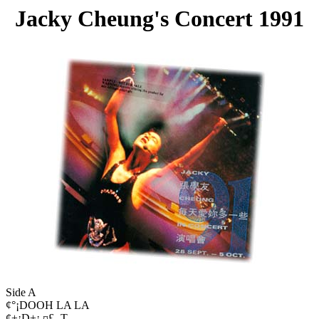
Jacky Cheung's Concert 1991
Side A
¢°¡DOOH LA LA
¢±¡D±¡ ¤£ ¸T