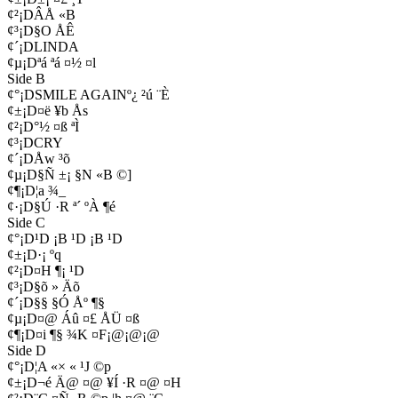
¢²¡DÂÅ «B
¢³¡D§O ÅÊ
¢´¡DLINDA
¢µ¡Dªá ªá ¤½ ¤l
Side B
¢°¡DSMILE AGAINº¿ ²ú ¨È
¢±¡D¤ë ¥b Ås
¢²¡D°½ ¤ß ªÌ
¢³¡DCRY
¢´¡DÅw ³õ
¢µ¡D§Ñ ±¡ §N «B ©]
¢¶¡D¦a ¾_
¢·¡D§Ú ·R ª´ ºÀ ¶é
Side C
¢°¡D¹D ¡B ¹D ¡B ¹D
¢±¡D·¡ ºq
¢²¡D¤H ¶¡ ¹D
¢³¡D§õ ­» Äõ
¢´¡D§§ §Ó Åº ¶§
¢µ¡D¤@ Áû ¤£ ÅÜ ¤ß
¢¶¡D¤i ¶§ ¾K ¤F¡@¡@¡@
Side D
¢°¡D¦A «× ­« ¹J ©p
¢±¡D¬é Ä@ ¤@ ¥Í ·R ¤@ ¤H