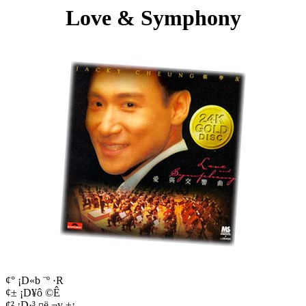
Love & Symphony
¢° ¡D«b ¨º ·R
¢± ¡D¥ô ©Ê
¢² ¡D·³ ¤ë ¬y ±¡