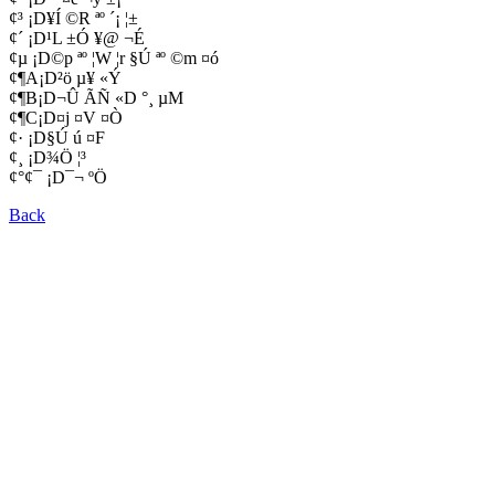
¢³ ¡D¥Í ©R ªº ´¡ ¦±
¢´ ¡D¹L ±Ó ¥@ ¬É
¢µ ¡D©p ªº ¦W ¦r §Ú ªº ©m ¤ó
¢¶A¡D²ö µ¥ «Ý
¢¶B¡D¬Û ÃÑ «D °¸ µM
¢¶C¡D¤j ¤V ¤Ò
¢· ¡D§Ú ­ú ¤F
¢¸ ¡D¾Ö ¦³
¢°¢¯ ¡D¯¬ ºÖ
Back