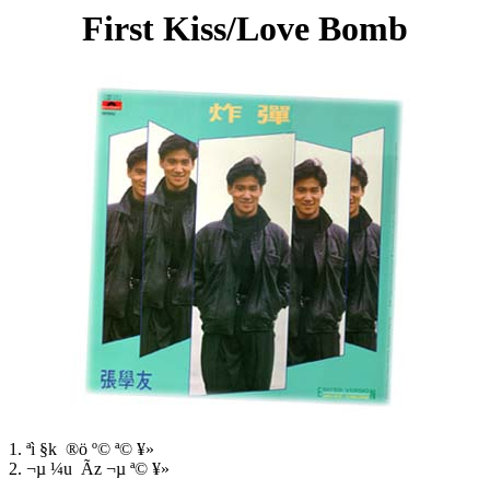
First Kiss/Love Bomb
1. ªì §k ®ö º© ª© ¥»
2. ¬µ ¼u Ãz ¬µ ª© ¥»