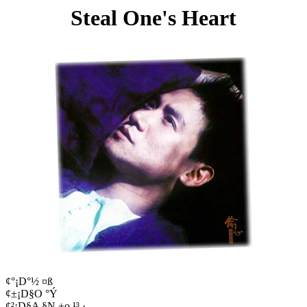
Steal One's Heart
¢°¡D°½ ¤ß
¢±¡D§O °Ý
¢²¡D§A §N ±o ¹³ ­·