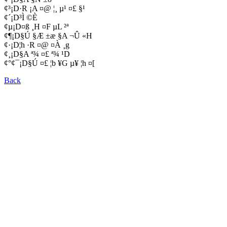
¢³¡D·R ¡A ¤@ ¦¸ µ¹ ¤£ §¹
¢´¡D³Ì ©È
¢µ¡D¤ß ¸H ¤F µL ²ª
¢¶¡D§Ú §Æ ±æ §A ¬Û «H
¢·¡D¦h ·R ¤@ ¤À ¸g
¢¸¡D§A ª¾ ¤£ ª¾ ¹D
¢°¢¯¡D§Ú ¤£ ¦b ¥G µ¥ ¦h ¤[
Back