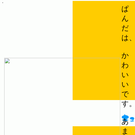
ぱ
ん
だ
は
か
わ
い
い
で
す
あ
ま