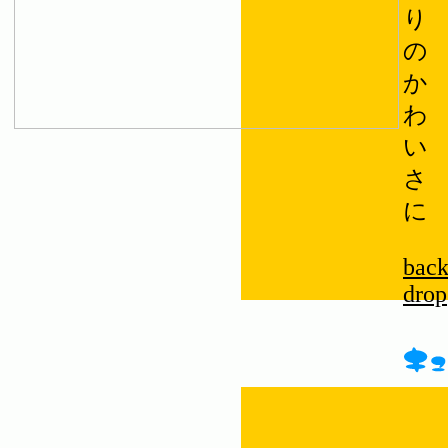
り
の
か
わ
い
さ
に
bac
drop