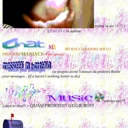
sEXy
vedrai le sue
gEnGiVe
in azione
MI RACCOMANDO, SOLO I
MANIACI
PEGGIORI
---Free speech!
(se proprio avete 5 minuti da perdere)
Bottle
your messages... (if u haven't nothing better to do)
ascolta qui!!!!
QUASI PRONTO!!! GGGIURO!!!
Listen to this!!! --