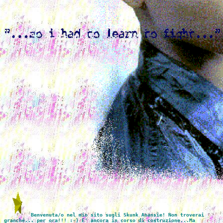
Benvenuta/o nel mio sito sugli Skunk Anansie! Non troverai
granché... per ora!!! :-) E' ancora in corso di costruzione...Ma