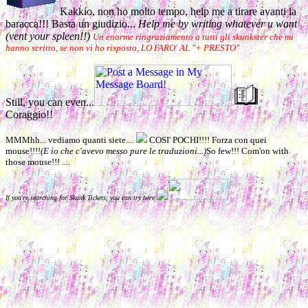
Kakkio, non ho molto tempo, help me a tirare avanti la
baracca!!! Basta un giudizio...
Help me by writing whatever u want
(vent your spleen!!)
Un enorme ringraziamento a tutti gli skunkster che mi
hanno scritto, se non vi ho risposto, LO FARO' AL "+ PRESTO"
Still, you can even...
Coraggio!!
MMMhh... vediamo quanti siete....
COSI' POCHI!!!! Forza con quei
mouse!!!!
(E io che c'avevo messo pure le traduzioni...)
So few!!! Com'on with
those mouse!!! ....
If you're searching for Skunk Tickets, you can try here