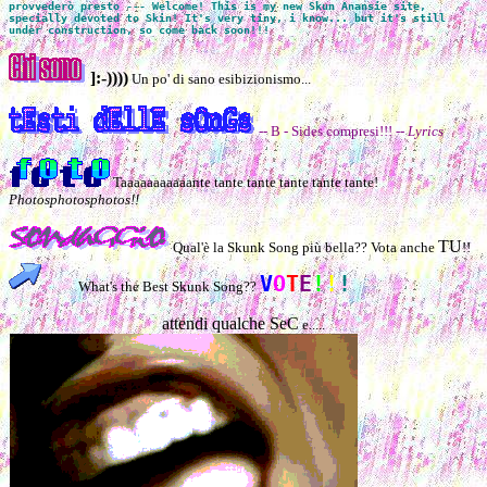
provvederò presto --- Welcome! This is my new Skun Anansie site,
specially devoted to Skin! It's very tiny, i know... but it's still
under construction, so come back soon!!!
]:-))))
Un po' di sano esibizionismo...
-- B - Sides compresi!!!
-- Lyrics
Taaaaaaaaaaante tante tante tante tante tante!
Photosphotosphotos!!
TU
Qual'è la Skunk Song più bella?? Vota anche
!!
V
O
T
E
!
!
!
What's the Best Skunk Song??
POLL!!!!
attendi qualche SeC
e.....