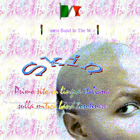
's Site about the Greatest Band In The World: S k u n k A n a n s i e - - - -