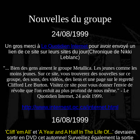
Nouvelles du groupe
24/08/1999
Un gros merci à
Le Quotidien Internet
pour avoir envoyé un
lien de ce site sur leurs sites du jour(Chronique de Nikki
Leblanc)
"... Bien des gens aiment le groupe Metallica. Les jeunes comme les
moins jeunes. Sur ce site, vous trouverez des nouvelles sur ce
groupe, des sons, des vidéos, des liens et une page sur le regretté
Clifford Lee Burton. Visitez ce site pour vous donner l'envie de
révolte que l'on enfuit au plus profond de nous même." - Le
Quotidien Internet, 24 août 1999.
http://www.internest.qc.ca/internet.html
16/08/1999
'
Cliff 'em All
' et '
A Year and A Half In The Life Of...
' devraient
sortir en DVD cet automne! Surveillez également la sortie