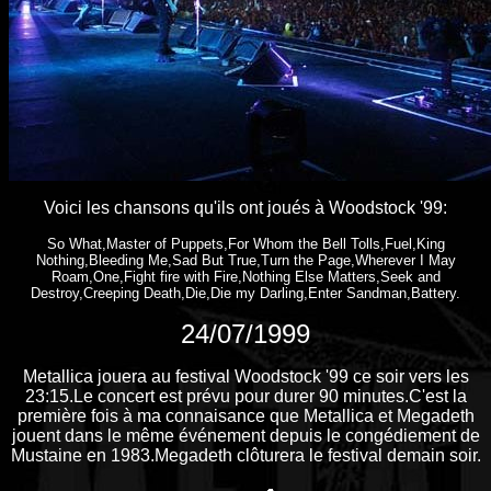
Voici les chansons qu'ils ont joués à Woodstock '99:
So What,Master of Puppets,For Whom the Bell Tolls,Fuel,King
Nothing,Bleeding Me,Sad But True,Turn the Page,Wherever I May
Roam,One,Fight fire with Fire,Nothing Else Matters,Seek and
Destroy,Creeping Death,Die,Die my Darling,Enter Sandman,Battery.
24/07/1999
Metallica jouera au festival Woodstock '99 ce soir vers les
23:15.Le concert est prévu pour durer 90 minutes.C'est la
première fois à ma connaisance que Metallica et Megadeth
jouent dans le même événement depuis le congédiement de
Mustaine en 1983.Megadeth clôturera le festival demain soir.