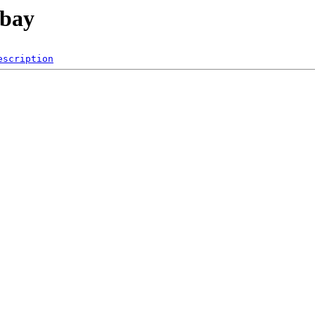
ebay
escription