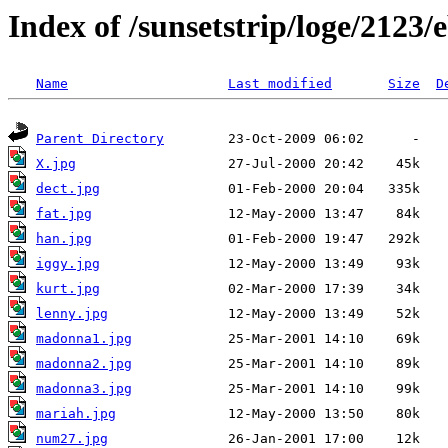
Index of /sunsetstrip/loge/2123/
Name
Last modified
Size
D
Parent Directory
X.jpg
dect.jpg
fat.jpg
han.jpg
iggy.jpg
kurt.jpg
lenny.jpg
madonna1.jpg
madonna2.jpg
madonna3.jpg
mariah.jpg
num27.jpg