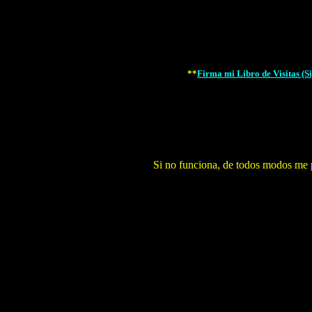
**
Firma mi Libro de Visitas (S
Si no funciona, de todos modos me