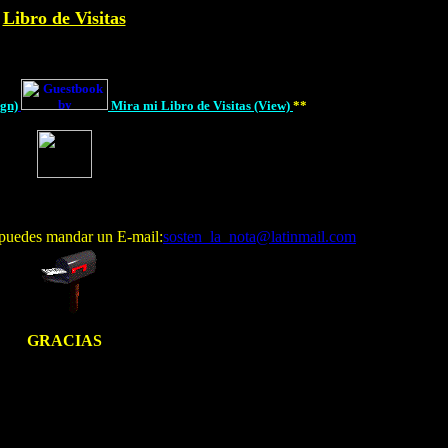
Libro de Visitas
ign)
Mira mi Libro de Visitas (View)
**
 puedes mandar un E-mail:
sosten_la_nota@latinmail.com
GRACIAS