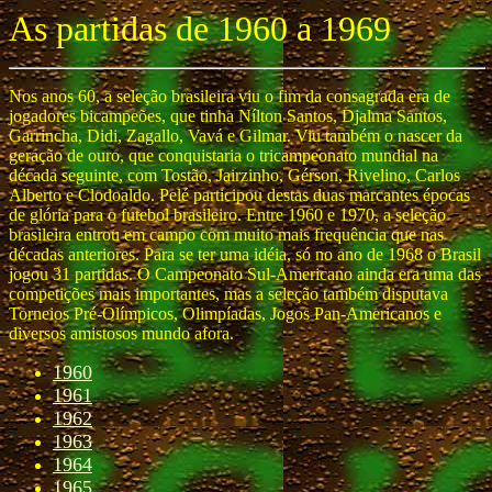
As partidas de 1960 a 1969
Nos anos 60, a seleção brasileira viu o fim da consagrada era de
jogadores bicampeões, que tinha Nílton Santos, Djalma Santos,
Garrincha, Didi, Zagallo, Vavá e Gilmar. Viu também o nascer da
geração de ouro, que conquistaria o tricampeonato mundial na
década seguinte, com Tostão, Jairzinho, Gérson, Rivelino, Carlos
Alberto e Clodoaldo. Pelé participou destas duas marcantes épocas
de glória para o futebol brasileiro. Entre 1960 e 1970, a seleção
brasileira entrou em campo com muito mais frequência que nas
décadas anteriores. Para se ter uma idéia, só no ano de 1968 o Brasil
jogou 31 partidas. O Campeonato Sul-Americano ainda era uma das
competições mais importantes, mas a seleção também disputava
Torneios Pré-Olímpicos, Olimpíadas, Jogos Pan-Americanos e
diversos amistosos mundo afora.
1960
1961
1962
1963
1964
1965