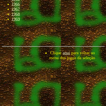
1966
1967
1968
1969
Clique
aqui
para voltar ao
menu dos jogos da seleção