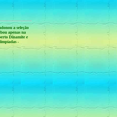
ndonou a seleção
cabou apenas na
berto Dinamite e
limpíadas -